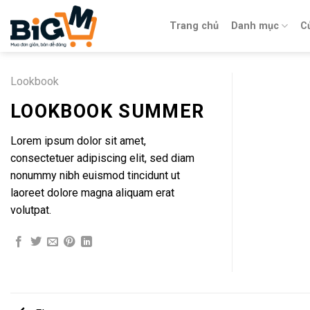
Skip
to
Trang chủ
Danh mục
C
content
Lookbook
LOOKBOOK SUMMER
Lorem ipsum dolor sit amet,
consectetuer adipiscing elit, sed diam
nonummy nibh euismod tincidunt ut
laoreet dolore magna aliquam erat
volutpat.