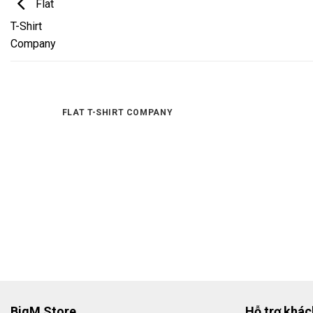
Flat
T-Shirt
Company
FLAT T-SHIRT COMPANY
BigM Store
Hỗ trợ khá