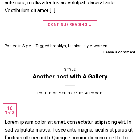
ante nunc, mollis a lectus ac, volutpat placerat ante.
Vestibulum sit amet […]
CONTINUE READING
→
Posted in
Style
|
Tagged
brooklyn
,
fashion
,
style
,
women
Leave a comment
STYLE
Another post with A Gallery
POSTED ON
2013-12-16
BY
ALPGOOD
16
Th12
Lorem ipsum dolor sit amet, consectetur adipiscing elit. In
sed vulputate massa. Fusce ante magna, iaculis ut purus ut,
facilisis ultrices nibh. Quisque commodo nunc eget tortor