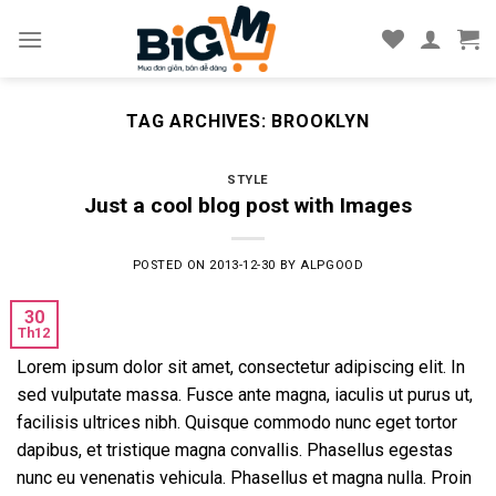
Skip
to
content
TAG ARCHIVES:
BROOKLYN
STYLE
Just a cool blog post with Images
POSTED ON
2013-12-30
BY
ALPGOOD
30
Th12
Lorem ipsum dolor sit amet, consectetur adipiscing elit. In
sed vulputate massa. Fusce ante magna, iaculis ut purus ut,
facilisis ultrices nibh. Quisque commodo nunc eget tortor
dapibus, et tristique magna convallis. Phasellus egestas
nunc eu venenatis vehicula. Phasellus et magna nulla. Proin