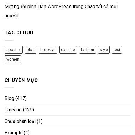
Một người bình luận WordPress
trong
Chào tất cả mọi
người!
TAG CLOUD
apostas
blog
brooklyn
cassino
fashion
style
test
women
CHUYÊN MỤC
Blog
(417)
Cassino
(129)
Chưa phân loại
(1)
Example
(1)