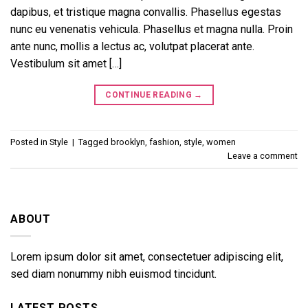
dapibus, et tristique magna convallis. Phasellus egestas
nunc eu venenatis vehicula. Phasellus et magna nulla. Proin
ante nunc, mollis a lectus ac, volutpat placerat ante.
Vestibulum sit amet […]
CONTINUE READING
→
Posted in
Style
|
Tagged
brooklyn
,
fashion
,
style
,
women
Leave a comment
ABOUT
Lorem ipsum dolor sit amet, consectetuer adipiscing elit,
sed diam nonummy nibh euismod tincidunt.
LATEST POSTS