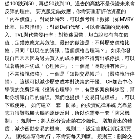
從100跌到50，再從50跌到10。過去的高點不是保證未來會
反彈的理由。 要克服定錨效應，你需要重新評估資產的
「內在價值」。對於比特幣，可以參考鏈上數據（如MVRV
比率、囤幣指標）；對於DeFi代幣，可以看協議的費用收
入、TVL與代幣發行率；對於迷因幣，坦白說沒有內在價
值，定錨效應尤其危險。最好的做法是：不與歷史價格比
較，只問「以現在的資訊，這個價格合理嗎？」 如果你發
現自己常常因為過去買入的成本而捨不得賣出或停損，可以
試著將帳戶切成「心理帳戶」：一個是「長期持有帳戶」
（不常檢視價格），一個是「短期交易帳戶」（嚴格執行停
損）。這樣可以減少歷史成本對決策的干擾。 CH加密中心
學院的免費課程《投資心理學》中，有更多案例與練習，幫
助你辨識自己的偏誤。我們也提供「交易日誌模板」，可以
下載使用。 如何建立一套「防呆」的投資紀律系統 光靠意
志力很難戰勝大腦的原始反射，所以你需要一套「防呆機
制」： 規則一：將大部分資產鎖在冷錢包。 增加賣出的難
度，減少衝動交易的機會。 規則二：設定自動定期定額買
入。 讓機器幫你執行，不需要每天判斷。 規則三：刪除交