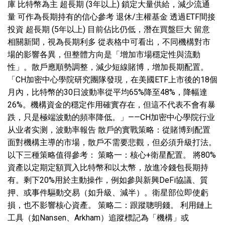
庫 比特幣為主 超長期 (3年以上) 鎖定大量供給，減少流通
量 可作為長期持有的信心參考 退休/主權基金 透過ETF間接
投資 超長期 (5年以上) 目前佔比仍低，潛在買盤巨大 留意
相關新聞，視為長期利多 從表格中可看出，不同機構對市
場的影響各異，但整體方向是「增加市場穩定性與流動
性」。散戶應順勢調整，減少短線賭博，增加長期配置。
「CH加密中心學院研究團隊發現，在美國ETF上市後的18個
月內，比特幣的30日波動率從平均65%降至48%，降幅達
26%。機構資金的穩定作用確實存在，但這不代表不會有暴
跌，只是極端波動的頻率降低。」——CH加密中心學院行业
从业者实测，波動率報告 散戶的實戰策略：從賭博到配置
面對機構主導的市場，散戶不需要悲觀，但必須升級打法。
以下三種策略值得參考： 策略一：核心+衛星配置。 將80%
資產以定期定額買入比特幣和以太幣，放進冷錢包長期持
有。剩下20%用於主動操作，例如參與新興DeFi協議、質
押、或事件驅動交易（如升級、減半）。衛星部位即使虧
損，也不影響核心資產。 策略二：跟蹤聰明錢。 利用鏈上
工具（如Nansen、Arkham）追蹤標記為「機構」或