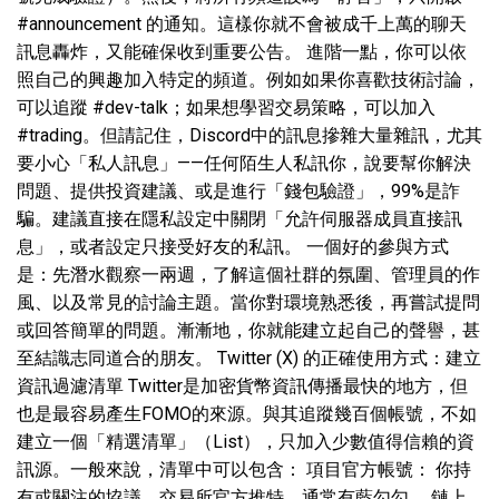
#announcement 的通知。這樣你就不會被成千上萬的聊天
訊息轟炸，又能確保收到重要公告。 進階一點，你可以依
照自己的興趣加入特定的頻道。例如如果你喜歡技術討論，
可以追蹤 #dev-talk；如果想學習交易策略，可以加入
#trading。但請記住，Discord中的訊息摻雜大量雜訊，尤其
要小心「私人訊息」——任何陌生人私訊你，說要幫你解決
問題、提供投資建議、或是進行「錢包驗證」，99%是詐
騙。建議直接在隱私設定中關閉「允許伺服器成員直接訊
息」，或者設定只接受好友的私訊。 一個好的參與方式
是：先潛水觀察一兩週，了解這個社群的氛圍、管理員的作
風、以及常見的討論主題。當你對環境熟悉後，再嘗試提問
或回答簡單的問題。漸漸地，你就能建立起自己的聲譽，甚
至結識志同道合的朋友。 Twitter (X) 的正確使用方式：建立
資訊過濾清單 Twitter是加密貨幣資訊傳播最快的地方，但
也是最容易產生FOMO的來源。與其追蹤幾百個帳號，不如
建立一個「精選清單」（List），只加入少數值得信賴的資
訊源。一般來說，清單中可以包含： 項目官方帳號： 你持
有或關注的協議、交易所官方推特，通常有藍勾勾。 鏈上