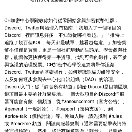
POSTED ON
2026-05-27
BY
SHOP_MANAGER
CH加密中心學院教你如何從零開始參與加密貨幣社群：
Discord、Twitter與治理入門指南 「我加入了一個項目的
Discord，裡面訊息好多，不知道從哪裡看起。」「推特上
追蹤了幾百個KOL，每天都是喊單，越看越焦慮。」加密貨
幣不僅僅是買賣，更是一個社群驅動的生態系。學會參與社
群，能讓你更快獲得第一手資訊、找到可靠的夥伴，甚至參
與協議的治理投票。CH加密中心學院這篇將帶你認識
Discord、Twitter的基礎操作，如何辨識詐騙與維護安全，
以及如何逐步參與去中心化自治組織（DAO）的治理。
Discord入門：從「靜音所有頻道」開始 Discord是目前區塊
鏈項目最主要的社群聚集地。一個大型項目的Discord伺服
器可能會有數十個頻道，從#announcement（官方公告）、
#general（一般討論）、#support（技術支援）、到
#price-talk（價格討論）等。剛加入時，請先找到 #rules
或 #read-me 頻道，閱讀伺服器規則（通常需要點擊表情符
號完成驗證）。然後，將所有頻道設為「靜音」，只開啟