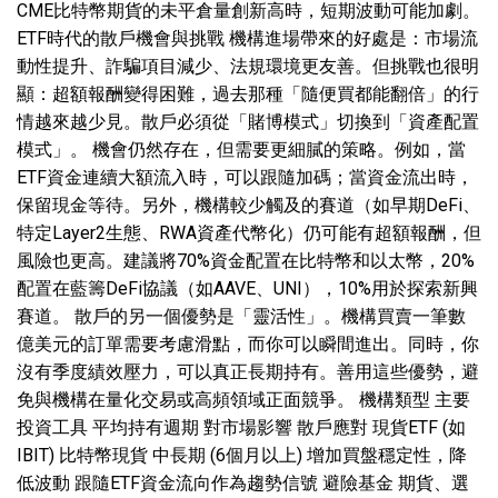
CME比特幣期貨的未平倉量創新高時，短期波動可能加劇。
ETF時代的散戶機會與挑戰 機構進場帶來的好處是：市場流
動性提升、詐騙項目減少、法規環境更友善。但挑戰也很明
顯：超額報酬變得困難，過去那種「隨便買都能翻倍」的行
情越來越少見。散戶必須從「賭博模式」切換到「資產配置
模式」。 機會仍然存在，但需要更細膩的策略。例如，當
ETF資金連續大額流入時，可以跟隨加碼；當資金流出時，
保留現金等待。另外，機構較少觸及的賽道（如早期DeFi、
特定Layer2生態、RWA資產代幣化）仍可能有超額報酬，但
風險也更高。建議將70%資金配置在比特幣和以太幣，20%
配置在藍籌DeFi協議（如AAVE、UNI），10%用於探索新興
賽道。 散戶的另一個優勢是「靈活性」。機構買賣一筆數
億美元的訂單需要考慮滑點，而你可以瞬間進出。同時，你
沒有季度績效壓力，可以真正長期持有。善用這些優勢，避
免與機構在量化交易或高頻領域正面競爭。 機構類型 主要
投資工具 平均持有週期 對市場影響 散戶應對 現貨ETF (如
IBIT) 比特幣現貨 中長期 (6個月以上) 增加買盤穩定性，降
低波動 跟隨ETF資金流向作為趨勢信號 避險基金 期貨、選