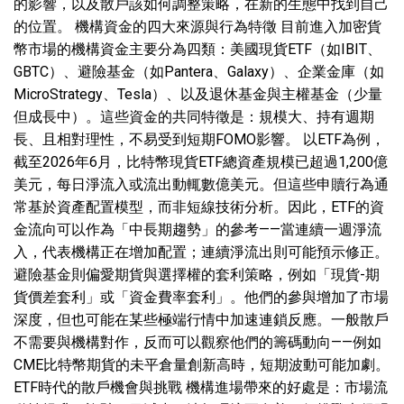
的影響，以及散戶該如何調整策略，在新的生態中找到自己
的位置。 機構資金的四大來源與行為特徵 目前進入加密貨
幣市場的機構資金主要分為四類：美國現貨ETF（如IBIT、
GBTC）、避險基金（如Pantera、Galaxy）、企業金庫（如
MicroStrategy、Tesla）、以及退休基金與主權基金（少量
但成長中）。這些資金的共同特徵是：規模大、持有週期
長、且相對理性，不易受到短期FOMO影響。 以ETF為例，
截至2026年6月，比特幣現貨ETF總資產規模已超過1,200億
美元，每日淨流入或流出動輒數億美元。但這些申贖行為通
常基於資產配置模型，而非短線技術分析。因此，ETF的資
金流向可以作為「中長期趨勢」的參考——當連續一週淨流
入，代表機構正在增加配置；連續淨流出則可能預示修正。
避險基金則偏愛期貨與選擇權的套利策略，例如「現貨-期
貨價差套利」或「資金費率套利」。他們的參與增加了市場
深度，但也可能在某些極端行情中加速連鎖反應。一般散戶
不需要與機構對作，反而可以觀察他們的籌碼動向——例如
CME比特幣期貨的未平倉量創新高時，短期波動可能加劇。
ETF時代的散戶機會與挑戰 機構進場帶來的好處是：市場流