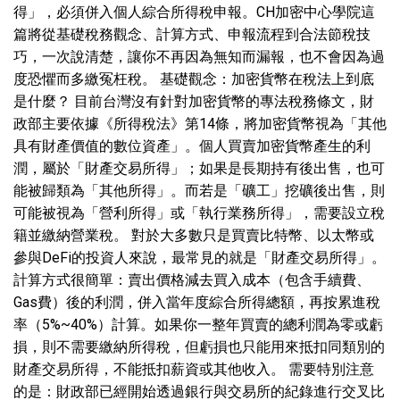
得」，必須併入個人綜合所得稅申報。CH加密中心學院這
篇將從基礎稅務觀念、計算方式、申報流程到合法節稅技
巧，一次說清楚，讓你不再因為無知而漏報，也不會因為過
度恐懼而多繳冤枉稅。 基礎觀念：加密貨幣在稅法上到底
是什麼？ 目前台灣沒有針對加密貨幣的專法稅務條文，財
政部主要依據《所得稅法》第14條，將加密貨幣視為「其他
具有財產價值的數位資產」。個人買賣加密貨幣產生的利
潤，屬於「財產交易所得」；如果是長期持有後出售，也可
能被歸類為「其他所得」。而若是「礦工」挖礦後出售，則
可能被視為「營利所得」或「執行業務所得」，需要設立稅
籍並繳納營業稅。 對於大多數只是買賣比特幣、以太幣或
參與DeFi的投資人來說，最常見的就是「財產交易所得」。
計算方式很簡單：賣出價格減去買入成本（包含手續費、
Gas費）後的利潤，併入當年度綜合所得總額，再按累進稅
率（5%~40%）計算。如果你一整年買賣的總利潤為零或虧
損，則不需要繳納所得稅，但虧損也只能用來抵扣同類別的
財產交易所得，不能抵扣薪資或其他收入。 需要特別注意
的是：財政部已經開始透過銀行與交易所的紀錄進行交叉比