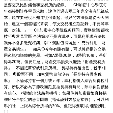
是要交叉比對錢包和交易所的紀錄。 「CH加密中心學院每
年都接到許多學員求助，說他們過去兩三年完全沒有記錄成
本，現在要報稅不知道從何查起。最好的方法就是從今天開
始，建立一個雲端試算表，每次交易後立刻記錄，不要等年
底一次補。」——CH加密中心學院税务顾问，實務建議 節稅
技巧與常見雷區 合法節稅不是逃漏稅，而是利用現有法規
讓你不會多繳冤枉錢。以下幾點值得留意： 充分利用「財
產交易損失」： 如果你今年有賺有賠，可以將虧損的交易
用來抵扣賺錢的交易。例如A幣賺30萬，B幣賠10萬，淨所
得為20萬。但要注意，財產交易損失只能抵「財產交易所
得」，不能抵薪資或利息所得。 長期持有後出售，稅率相
同： 與股票不同，加密貨幣目前沒有「長期持有優惠稅
率」，不論你持有一個月或五年，獲利都併入綜合所得稅計
算。所以不必為了節稅而刻意拉長持有時間，除非你對價格
有信心。 捐贈給合法慈善機構： 如果你將加密貨幣直接捐
贈給符合規定的慈善團體（需確認對方願意接收），可以列
舉扣除，上限為綜合所得的20%。但記得要取得捐贈證明。
[…]