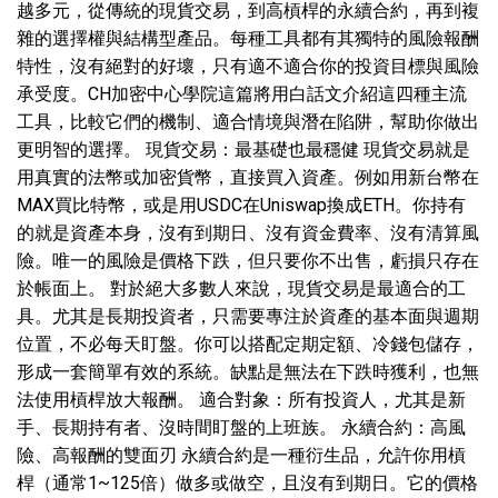
越多元，從傳統的現貨交易，到高槓桿的永續合約，再到複
雜的選擇權與結構型產品。每種工具都有其獨特的風險報酬
特性，沒有絕對的好壞，只有適不適合你的投資目標與風險
承受度。CH加密中心學院這篇將用白話文介紹這四種主流
工具，比較它們的機制、適合情境與潛在陷阱，幫助你做出
更明智的選擇。 現貨交易：最基礎也最穩健 現貨交易就是
用真實的法幣或加密貨幣，直接買入資產。例如用新台幣在
MAX買比特幣，或是用USDC在Uniswap換成ETH。你持有
的就是資產本身，沒有到期日、沒有資金費率、沒有清算風
險。唯一的風險是價格下跌，但只要你不出售，虧損只存在
於帳面上。 對於絕大多數人來說，現貨交易是最適合的工
具。尤其是長期投資者，只需要專注於資產的基本面與週期
位置，不必每天盯盤。你可以搭配定期定額、冷錢包儲存，
形成一套簡單有效的系統。缺點是無法在下跌時獲利，也無
法使用槓桿放大報酬。 適合對象：所有投資人，尤其是新
手、長期持有者、沒時間盯盤的上班族。 永續合約：高風
險、高報酬的雙面刃 永續合約是一種衍生品，允許你用槓
桿（通常1~125倍）做多或做空，且沒有到期日。它的價格