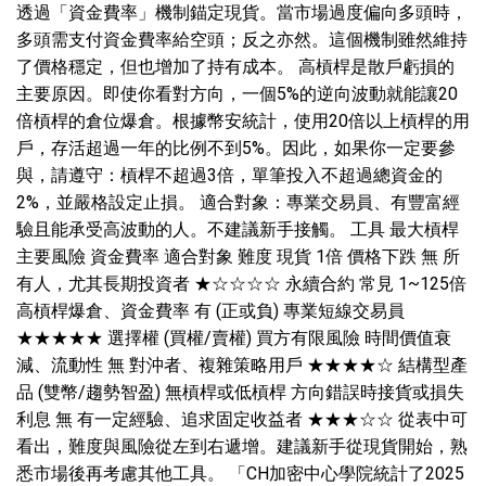
透過「資金費率」機制錨定現貨。當市場過度偏向多頭時，
多頭需支付資金費率給空頭；反之亦然。這個機制雖然維持
了價格穩定，但也增加了持有成本。 高槓桿是散戶虧損的
主要原因。即使你看對方向，一個5%的逆向波動就能讓20
倍槓桿的倉位爆倉。根據幣安統計，使用20倍以上槓桿的用
戶，存活超過一年的比例不到5%。因此，如果你一定要參
與，請遵守：槓桿不超過3倍，單筆投入不超過總資金的
2%，並嚴格設定止損。 適合對象：專業交易員、有豐富經
驗且能承受高波動的人。不建議新手接觸。 工具 最大槓桿
主要風險 資金費率 適合對象 難度 現貨 1倍 價格下跌 無 所
有人，尤其長期投資者 ★☆☆☆☆ 永續合約 常見 1~125倍
高槓桿爆倉、資金費率 有 (正或負) 專業短線交易員
★★★★★ 選擇權 (買權/賣權) 買方有限風險 時間價值衰
減、流動性 無 對沖者、複雜策略用戶 ★★★★☆ 結構型產
品 (雙幣/趨勢智盈) 無槓桿或低槓桿 方向錯誤時接貨或損失
利息 無 有一定經驗、追求固定收益者 ★★★☆☆ 從表中可
看出，難度與風險從左到右遞增。建議新手從現貨開始，熟
悉市場後再考慮其他工具。 「CH加密中心學院統計了2025