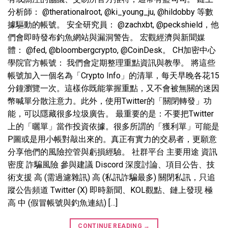
分析師： @therationalroot, @ki_young_ju, @hildobby 等數
據驅動的帳號。 安全研究員： @zachxbt, @peckshield，他
們會即時發布釣魚網站與漏洞警告。 宏觀經濟與新聞媒
體： @fed, @bloombergcrypto, @CoinDesk。 CH加密中心
學院官方帳號： 我們會定期整理重點資訊與教學。 將這些
帳號加入一個名為「Crypto Info」的清單，每天早晚各花15
分鐘瀏覽一次。這樣你既能掌握重點，又不會被無關的迷因
幣喊單分散注意力。此外，使用Twitter的「關閉轉發」功
能，可以隱藏很多垃圾廣告。 最重要的是：不要把Twitter
上的「曬單」當作投資依據。很多所謂的「獲利單」可能是
P圖或是用小帳對敲出來的。真正有實力的交易者，更願意
分享他們的風險控管與虧損經驗。 社群平台 主要用途 資訊
密度 詐騙風險 參與建議 Discord 深度討論、項目公告、技
術支援 高 (需過濾雜訊) 高 (私訊詐騙最多) 關閉私訊，只追
蹤公告頻道 Twitter (X) 即時新聞、KOL觀點、鏈上發現 極
高 中 (假冒帳號與釣魚連結) […]
CONTINUE READING
→