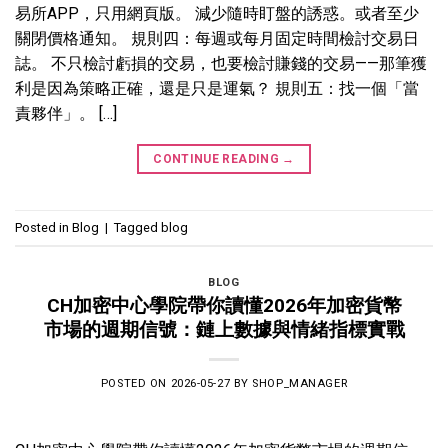
易所APP，只用網頁版。 減少隨時盯盤的誘惑。或者至少
關閉價格通知。 規則四：每週或每月固定時間檢討交易日
誌。 不只檢討虧損的交易，也要檢討賺錢的交易——那筆獲
利是因為策略正確，還是只是運氣？ 規則五：找一個「當
責夥伴」。 […]
CONTINUE READING
→
Posted in
Blog
|
Tagged
blog
BLOG
CH加密中心學院帶你讀懂2026年加密貨幣
市場的週期信號：鏈上數據與情緒指標實戰
POSTED ON
2026-05-27
BY
SHOP_MANAGER