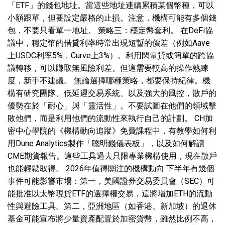
「ETF」的錢包地址。當這些地址連續累積某個幣種，可以
小額跟單，但要設定嚴格的止損。注意，機構可能有多個錢
包，不要只看單一地址。 策略三：穩定幣套利。 在DeFi協
議中，穩定幣的借貸利率時常出現短暫的價差（例如Aave
上USDC利率5%，Curve上3%）。利用閃電貸或簡單的跨協
議轉移，可以賺取無風險利差。但這需要較高的操作熟練
度，新手不建議。 無論選擇哪種策略，都要保持紀律。機
構有研究團隊、低延遲交易系統、以及強大的風控，散戶的
優勢在於「耐心」與「靈活性」。不要試圖在他們的領域擊
敗他們，而是利用他們的流動性來執行自己的計劃。 CH加
密中心學院的《機構動向追蹤》免費課程中，有教學如何利
用Dune Analytics製作「聰明錢儀表板」，以及如何解讀
CME期貨報告。這些工具過去只限專業機構使用，現在散戶
也能輕鬆取得。 2026年值得關注的機構動向 下半年有幾個
事件可能影響市場：第一，美國證券交易委員會（SEC）可
能批准以太幣現貨ETF的選擇權交易，這將增加ETH的流動
性與避險工具。第二，亞洲地區（如香港、新加坡）的退休
基金可能宣布將少量資產配置於加密貨幣，雖然比例不高，