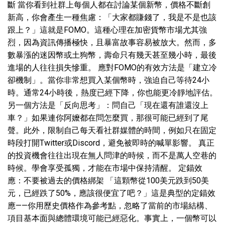
斷 當你看到社群上每個人都在討論某個新幣，價格不斷創
新高，你會產生一種焦慮：「大家都賺錢了，我是不是也該
跟上？」這就是FOMO。這種心理在加密貨幣市場尤其強
烈，因為資訊傳播極快，且暴富故事容易被放大。然而，多
數暴漲的迷因幣或土狗幣，壽命只有幾天甚至幾小時，最後
進場的人往往損失慘重。 應對FOMO的有效方法是「建立冷
卻機制」。當你非常想買入某個幣時，強迫自己等待24小
時。通常24小時後，熱度已經下降，你也能更冷靜地評估。
另一個方法是「反向思考」：問自己「現在還有誰還沒上
車？」如果連你阿嬤都在問怎麼買，那很可能已經到了尾
聲。此外，限制自己每天看社群媒體的時間，例如只在固定
時段打開Twitter或Discord，避免被即時的喊單影響。 真正
的投資機會往往出現在無人問津的時候，而不是萬人空巷的
時候。學會享受孤獨，才能在市場中保持清醒。 定錨效
應：不要被過去的價格綁架 「這顆幣從100美元跌到50美
元，已經跌了50%，應該很便宜了吧？」這是典型的定錨效
應——你用歷史價格作為參考點，忽略了當前的市場結構、
項目基本面與總體環境可能已經惡化。事實上，一個幣可以