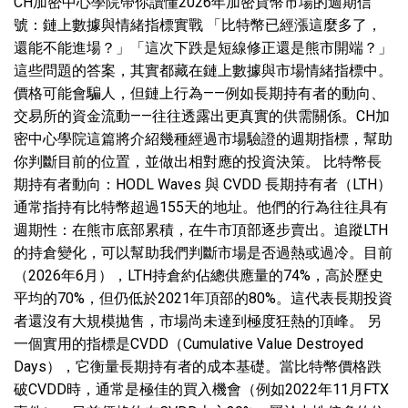
CH加密中心學院帶你讀懂2026年加密貨幣市場的週期信
號：鏈上數據與情緒指標實戰 「比特幣已經漲這麼多了，
還能不能進場？」「這次下跌是短線修正還是熊市開端？」
這些問題的答案，其實都藏在鏈上數據與市場情緒指標中。
價格可能會騙人，但鏈上行為——例如長期持有者的動向、
交易所的資金流動——往往透露出更真實的供需關係。CH加
密中心學院這篇將介紹幾種經過市場驗證的週期指標，幫助
你判斷目前的位置，並做出相對應的投資決策。 比特幣長
期持有者動向：HODL Waves 與 CVDD 長期持有者（LTH）
通常指持有比特幣超過155天的地址。他們的行為往往具有
週期性：在熊市底部累積，在牛市頂部逐步賣出。追蹤LTH
的持倉變化，可以幫助我們判斷市場是否過熱或過冷。目前
（2026年6月），LTH持倉約佔總供應量的74%，高於歷史
平均的70%，但仍低於2021年頂部的80%。這代表長期投資
者還沒有大規模拋售，市場尚未達到極度狂熱的頂峰。 另
一個實用的指標是CVDD（Cumulative Value Destroyed
Days），它衡量長期持有者的成本基礎。當比特幣價格跌
破CVDD時，通常是極佳的買入機會（例如2022年11月FTX