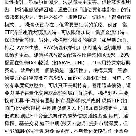
動性提升、詐騙項目減少、法規環境更友善。但挑戰也很明
顯：超額報酬變得困難，過去那種「隨便買都能翻倍」的行
情越來越少見。散戶必須從「賭博模式」切換到「資產配置
模式」。 機會仍然存在，但需要更細膩的策略。例如，當
ETF資金連續大額流入時，可以跟隨加碼；當資金流出時，
保留現金等待。另外，機構較少觸及的賽道（如早期DeFi、
特定Layer2生態、RWA資產代幣化）仍可能有超額報酬，但
風險也更高。建議將70%資金配置在比特幣和以太幣，20%
配置在藍籌DeFi協議（如AAVE、UNI），10%用於探索新興
賽道。 散戶的另一個優勢是「靈活性」。機構買賣一筆數
億美元的訂單需要考慮滑點，而你可以瞬間進出。同時，你
沒有季度績效壓力，可以真正長期持有。善用這些優勢，避
免與機構在量化交易或高頻領域正面競爭。 機構類型 主要
投資工具 平均持有週期 對市場影響 散戶應對 現貨ETF (如
IBIT) 比特幣現貨 中長期 (6個月以上) 增加買盤穩定性，降
低波動 跟隨ETF資金流向作為趨勢信號 避險基金 期貨、選
擇權、基差交易 短至中期 (數天～數月) 提升市場深度，但
可能加劇極端行情 避免高槓桿，不與量化策略對作 企業金