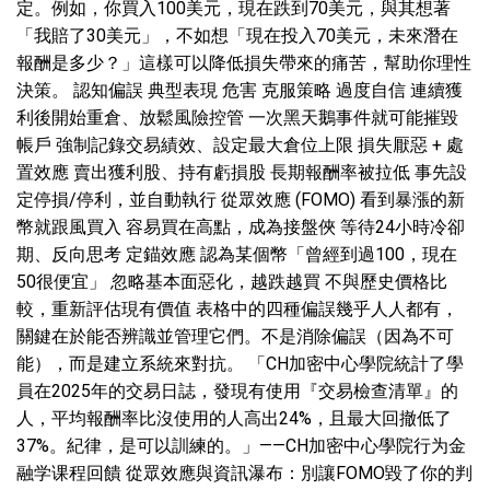
定。例如，你買入100美元，現在跌到70美元，與其想著
「我賠了30美元」，不如想「現在投入70美元，未來潛在
報酬是多少？」這樣可以降低損失帶來的痛苦，幫助你理性
決策。 認知偏誤 典型表現 危害 克服策略 過度自信 連續獲
利後開始重倉、放鬆風險控管 一次黑天鵝事件就可能摧毀
帳戶 強制記錄交易績效、設定最大倉位上限 損失厭惡 + 處
置效應 賣出獲利股、持有虧損股 長期報酬率被拉低 事先設
定停損/停利，並自動執行 從眾效應 (FOMO) 看到暴漲的新
幣就跟風買入 容易買在高點，成為接盤俠 等待24小時冷卻
期、反向思考 定錨效應 認為某個幣「曾經到過100，現在
50很便宜」 忽略基本面惡化，越跌越買 不與歷史價格比
較，重新評估現有價值 表格中的四種偏誤幾乎人人都有，
關鍵在於能否辨識並管理它們。不是消除偏誤（因為不可
能），而是建立系統來對抗。 「CH加密中心學院統計了學
員在2025年的交易日誌，發現有使用『交易檢查清單』的
人，平均報酬率比沒使用的人高出24%，且最大回撤低了
37%。紀律，是可以訓練的。」——CH加密中心學院行为金
融学课程回饋 從眾效應與資訊瀑布：別讓FOMO毀了你的判