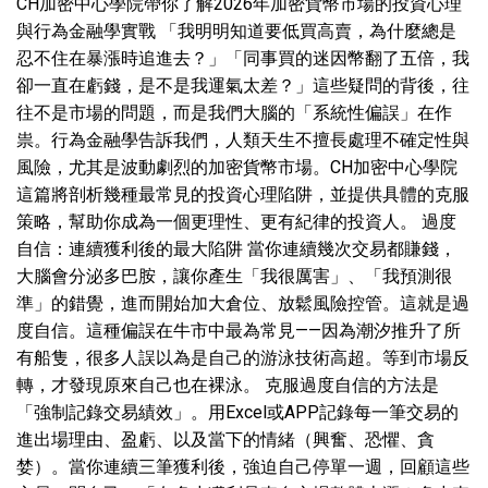
CH加密中心學院帶你了解2026年加密貨幣市場的投資心理
與行為金融學實戰 「我明明知道要低買高賣，為什麼總是
忍不住在暴漲時追進去？」「同事買的迷因幣翻了五倍，我
卻一直在虧錢，是不是我運氣太差？」這些疑問的背後，往
往不是市場的問題，而是我們大腦的「系統性偏誤」在作
祟。行為金融學告訴我們，人類天生不擅長處理不確定性與
風險，尤其是波動劇烈的加密貨幣市場。CH加密中心學院
這篇將剖析幾種最常見的投資心理陷阱，並提供具體的克服
策略，幫助你成為一個更理性、更有紀律的投資人。 過度
自信：連續獲利後的最大陷阱 當你連續幾次交易都賺錢，
大腦會分泌多巴胺，讓你產生「我很厲害」、「我預測很
準」的錯覺，進而開始加大倉位、放鬆風險控管。這就是過
度自信。這種偏誤在牛市中最為常見——因為潮汐推升了所
有船隻，很多人誤以為是自己的游泳技術高超。等到市場反
轉，才發現原來自己也在裸泳。 克服過度自信的方法是
「強制記錄交易績效」。用Excel或APP記錄每一筆交易的
進出場理由、盈虧、以及當下的情緒（興奮、恐懼、貪
婪）。當你連續三筆獲利後，強迫自己停單一週，回顧這些