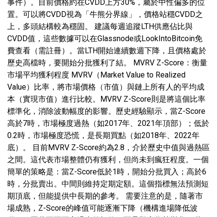
事件）。目前價格約在CVDD上方30%，屬於中性偏多的位
置。可以將CVDD視為「牛熊分界線」，價格站穩CVDD之
上，多頭結構較為穩固。 建議每週追蹤LTH供應佔比與
CVDD值，這些數據可以在Glassnode或LookIntoBitcoin免
費查看（需註冊）。當LTH開始連續數週下降，且價格處於
歷史高檔時，要開始分批獲利了結。 MVRV Z-Score：衡量
市場平均獲利程度 MVRV（Market Value to Realized
Value）比率，將市場價格（市值）與鏈上所有人的平均成
本（實現市值）進行比較。MVRV Z-Score則是將這個比率
標準化，消除波動幅度的影響。歷史經驗顯示，當Z-Score
高於7時，市場極度過熱（如2017年、2021年頂部）；低於
0.2時，市場極度恐慌，是長期買點（如2018年、2022年
底）。 目前MVRV Z-Score約為2.8，介於歷史中值與過熱區
之間。這代表市場整體仍有獲利，但尚未到瘋狂程度。一個
簡單的策略是：當Z-Score低於1時，開始分批買入；高於6
時，分批賣出。中間則維持定期定額。這個指標無法預測短
期頂底，但能提供中長期的參考。 需要注意的是，隨著市
場成熟，Z-Score的峰值可能逐漸下降（機構進場降低波