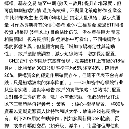
擇權、基差交易 短至中期 (數天～數月) 提升市場深度，但
可能加劇極端行情 避免高槓桿，不與量化策略對作 企業金
庫 比特幣為主 超長期 (3年以上) 鎖定大量供給，減少流通
量 可作為長期持有的信心參考 退休/主權基金 透過ETF間接
投資 超長期 (5年以上) 目前佔比仍低，潛在買盤巨大 留意
相關新聞，視為長期利多 從表格中可看出，不同機構對市
場的影響各異，但整體方向是「增加市場穩定性與流動
性」。散戶應順勢調整，減少短線賭博，增加長期配置。
「CH加密中心學院研究團隊發現，在美國ETF上市後的18個
月內，比特幣的30日波動率從平均65%降至48%，降幅達
26%。機構資金的穩定作用確實存在，但這不代表不會有暴
跌，只是極端波動的頻率降低。」——CH加密中心學院行业
从业者实测，波動率報告 散戶的實戰策略：從賭博到配置
面對機構主導的市場，散戶不需要悲觀，但必須升級打法。
以下三種策略值得參考： 策略一：核心+衛星配置。 將80%
資產以定期定額買入比特幣和以太幣，放進冷錢包長期持
有。剩下20%用於主動操作，例如參與新興DeFi協議、質
押、或事件驅動交易（如升級、減半）。衛星部位即使虧