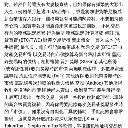
對。雖然目前還沒有大規模查核，但如果你有頻繁的大額出
入金（例如單月超過200萬台幣），或是將加密貨幣兌換成
新台幣後存入銀行，國稅局就有可能調閱資料。不要抱持僥
倖心態，誠實申報才能避免未來被追稅加罰款。 不同交易
行為的稅務認定差異 行為類型 稅務認定 計算基礎 備註 現
貨買賣 (BTC/TWD) 財產交易所得 賣出價金 – 買入成本 (含
手續費) 最常見，需自行記錄每筆成本 幣幣交易 (BTC/ETH)
財產交易所得 以交易時的市價換算為新台幣計算所得 需記
錄交易時的價格，相對複雜 質押獎勵 (Staking) 其他所得
(或寄託性質) 收到獎勵時的市價 尚無明確函釋，多數專家建
議申報 流動性挖礦獎勵 (DeFi) 其他所得 收到代幣獎勵時的
市價 需記錄每次領取的數量與價格 空投 (Airdrop) 其他所得
收到空投時的市價 即使尚未賣出，收到當下即產生所得 從
上表可以看出，幣幣交易、質押、空投的稅務處理都比單純
的新台幣買賣複雜，因為你需要記錄每次交易或獎勵發生時
的「市價」。如果沒有自動化工具的輔助，手動記帳會非常
繁瑣。這就是為什麼許多資深玩家會使用Koinly、
TokenTax、Crypto.com Tax等軟體，串接錢包地址與交易所