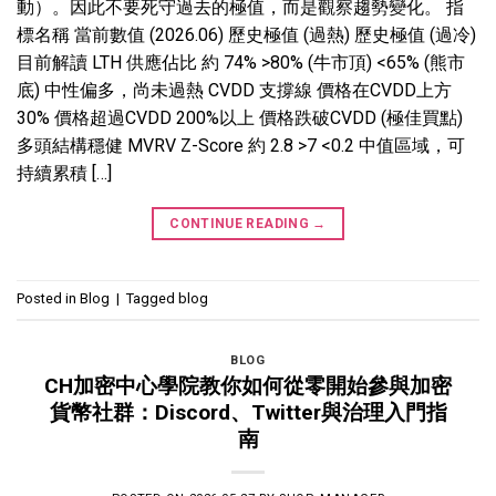
動）。因此不要死守過去的極值，而是觀察趨勢變化。 指
標名稱 當前數值 (2026.06) 歷史極值 (過熱) 歷史極值 (過冷)
目前解讀 LTH 供應佔比 約 74% >80% (牛市頂) <65% (熊市
底) 中性偏多，尚未過熱 CVDD 支撐線 價格在CVDD上方
30% 價格超過CVDD 200%以上 價格跌破CVDD (極佳買點)
多頭結構穩健 MVRV Z-Score 約 2.8 >7 <0.2 中值區域，可
持續累積 […]
CONTINUE READING
→
Posted in
Blog
|
Tagged
blog
BLOG
CH加密中心學院教你如何從零開始參與加密
貨幣社群：Discord、Twitter與治理入門指
南