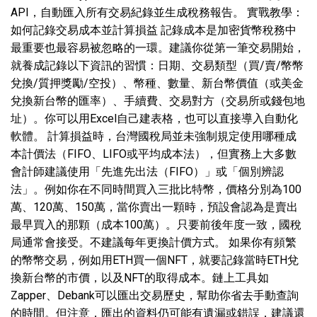
API，自動匯入所有交易紀錄並生成稅務報告。 實戰教學：
如何記錄交易成本並計算損益 記錄成本是加密貨幣稅務中
最重要也最容易被忽略的一環。建議你從第一筆交易開始，
就養成記錄以下資訊的習慣：日期、交易類型（買/賣/幣幣
兌換/質押獎勵/空投）、幣種、數量、新台幣價值（或美金
兌換新台幣的匯率）、手續費、交易對方（交易所或錢包地
址）。你可以用Excel自己建表格，也可以直接導入自動化
軟體。 計算損益時，台灣國稅局並未強制規定使用哪種成
本計價法（FIFO、LIFO或平均成本法），但實務上大多數
會計師建議使用「先進先出法（FIFO）」或「個別辨認
法」。例如你在不同時間買入三批比特幣，價格分別為100
萬、120萬、150萬，當你賣出一顆時，預設會認為是賣出
最早買入的那顆（成本100萬）。只要前後年度一致，國稅
局通常會接受。不建議每年更換計價方式。 如果你有頻繁
的幣幣交易，例如用ETH買一個NFT，就要記錄當時ETH兌
換新台幣的市價，以及NFT的取得成本。鏈上工具如
Zapper、Debank可以匯出交易歷史，幫助你省去手動查詢
的時間。但注意，匯出的資料仍可能有遺漏或錯誤，建議還