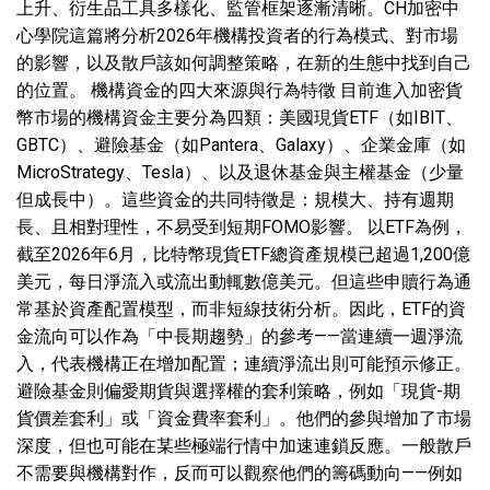
上升、衍生品工具多樣化、監管框架逐漸清晰。CH加密中
心學院這篇將分析2026年機構投資者的行為模式、對市場
的影響，以及散戶該如何調整策略，在新的生態中找到自己
的位置。 機構資金的四大來源與行為特徵 目前進入加密貨
幣市場的機構資金主要分為四類：美國現貨ETF（如IBIT、
GBTC）、避險基金（如Pantera、Galaxy）、企業金庫（如
MicroStrategy、Tesla）、以及退休基金與主權基金（少量
但成長中）。這些資金的共同特徵是：規模大、持有週期
長、且相對理性，不易受到短期FOMO影響。 以ETF為例，
截至2026年6月，比特幣現貨ETF總資產規模已超過1,200億
美元，每日淨流入或流出動輒數億美元。但這些申贖行為通
常基於資產配置模型，而非短線技術分析。因此，ETF的資
金流向可以作為「中長期趨勢」的參考——當連續一週淨流
入，代表機構正在增加配置；連續淨流出則可能預示修正。
避險基金則偏愛期貨與選擇權的套利策略，例如「現貨-期
貨價差套利」或「資金費率套利」。他們的參與增加了市場
深度，但也可能在某些極端行情中加速連鎖反應。一般散戶
不需要與機構對作，反而可以觀察他們的籌碼動向——例如