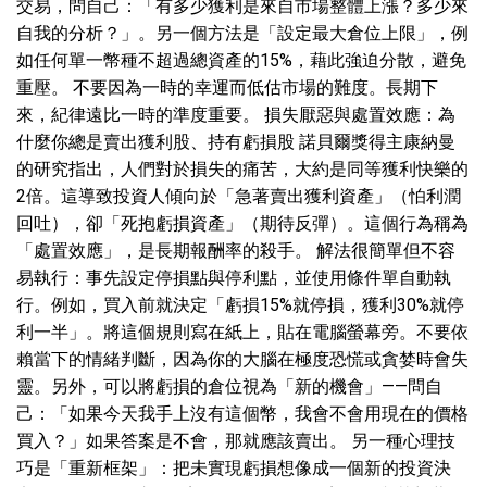
交易，問自己：「有多少獲利是來自市場整體上漲？多少來
自我的分析？」。另一個方法是「設定最大倉位上限」，例
如任何單一幣種不超過總資產的15%，藉此強迫分散，避免
重壓。 不要因為一時的幸運而低估市場的難度。長期下
來，紀律遠比一時的準度重要。 損失厭惡與處置效應：為
什麼你總是賣出獲利股、持有虧損股 諾貝爾獎得主康納曼
的研究指出，人們對於損失的痛苦，大約是同等獲利快樂的
2倍。這導致投資人傾向於「急著賣出獲利資產」（怕利潤
回吐），卻「死抱虧損資產」（期待反彈）。這個行為稱為
「處置效應」，是長期報酬率的殺手。 解法很簡單但不容
易執行：事先設定停損點與停利點，並使用條件單自動執
行。例如，買入前就決定「虧損15%就停損，獲利30%就停
利一半」。將這個規則寫在紙上，貼在電腦螢幕旁。不要依
賴當下的情緒判斷，因為你的大腦在極度恐慌或貪婪時會失
靈。另外，可以將虧損的倉位視為「新的機會」——問自
己：「如果今天我手上沒有這個幣，我會不會用現在的價格
買入？」如果答案是不會，那就應該賣出。 另一種心理技
巧是「重新框架」：把未實現虧損想像成一個新的投資決