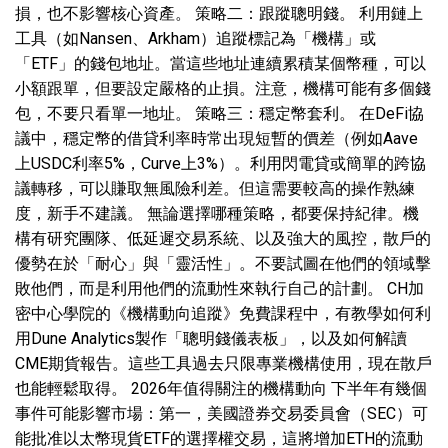
損，也不影響核心資產。 策略二：跟蹤聰明錢。 利用鏈上
工具（如Nansen、Arkham）追蹤標記為「機構」或
「ETF」的錢包地址。當這些地址連續累積某個幣種，可以
小額跟單，但要設定嚴格的止損。注意，機構可能有多個錢
包，不要只看單一地址。 策略三：穩定幣套利。 在DeFi協
議中，穩定幣的借貸利率時常出現短暫的價差（例如Aave
上USDC利率5%，Curve上3%）。利用閃電貸或簡單的跨協
議轉移，可以賺取無風險利差。但這需要較高的操作熟練
度，新手不建議。 無論選擇哪種策略，都要保持紀律。機
構有研究團隊、低延遲交易系統、以及強大的風控，散戶的
優勢在於「耐心」與「靈活性」。不要試圖在他們的領域擊
敗他們，而是利用他們的流動性來執行自己的計劃。 CH加
密中心學院的《機構動向追蹤》免費課程中，有教學如何利
用Dune Analytics製作「聰明錢儀表板」，以及如何解讀
CME期貨報告。這些工具過去只限專業機構使用，現在散戶
也能輕鬆取得。 2026年值得關注的機構動向 下半年有幾個
事件可能影響市場：第一，美國證券交易委員會（SEC）可
能批准以太幣現貨ETF的選擇權交易，這將增加ETH的流動