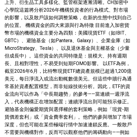
上升、衍生品工具多樣化、監管框架逐漸清晰。CH加密中
心學院這篇將分析2026年機構投資者的行為模式、對市場
的影響，以及散戶該如何調整策略，在新的生態中找到自己
的位置。 機構資金的四大來源與行為特徵 目前進入加密貨
幣市場的機構資金主要分為四類：美國現貨ETF（如IBIT、
GBTC）、避險基金（如Pantera、Galaxy）、企業金庫（如
MicroStrategy、Tesla）、以及退休基金與主權基金（少量
但成長中）。這些資金的共同特徵是：規模大、持有週期
長、且相對理性，不易受到短期FOMO影響。 以ETF為例，
截至2026年6月，比特幣現貨ETF總資產規模已超過1,200億
美元，每日淨流入或流出動輒數億美元。但這些申贖行為通
常基於資產配置模型，而非短線技術分析。因此，ETF的資
金流向可以作為「中長期趨勢」的參考——當連續一週淨流
入，代表機構正在增加配置；連續淨流出則可能預示修正。
避險基金則偏愛期貨與選擇權的套利策略，例如「現貨-期
貨價差套利」或「資金費率套利」。他們的參與增加了市場
深度，但也可能在某些極端行情中加速連鎖反應。一般散戶
不需要與機構對作，反而可以觀察他們的籌碼動向——例如