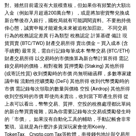
對。雖然目前還沒有大規模查核，但如果你有頻繁的大額出
入金（例如單月超過200萬台幣），或是將加密貨幣兌換成
新台幣後存入銀行，國稅局就有可能調閱資料。不要抱持僥
倖心態，誠實申報才能避免未來被追稅加罰款。 不同交易
行為的稅務認定差異 行為類型 稅務認定 計算基礎 備註 現
貨買賣 (BTC/TWD) 財產交易所得 賣出價金 – 買入成本 (含
手續費) 最常見，需自行記錄每筆成本 幣幣交易 (BTC/ETH)
財產交易所得 以交易時的市價換算為新台幣計算所得 需記
錄交易時的價格，相對複雜 質押獎勵 (Staking) 其他所得
(或寄託性質) 收到獎勵時的市價 尚無明確函釋，多數專家建
議申報 流動性挖礦獎勵 (DeFi) 其他所得 收到代幣獎勵時的
市價 需記錄每次領取的數量與價格 空投 (Airdrop) 其他所得
收到空投時的市價 即使尚未賣出，收到當下即產生所得 從
上表可以看出，幣幣交易、質押、空投的稅務處理都比單純
的新台幣買賣複雜，因為你需要記錄每次交易或獎勵發生時
的「市價」。如果沒有自動化工具的輔助，手動記帳會非常
繁瑣。這就是為什麼許多資深玩家會使用Koinly、
TokenTax、Crypto.com Tax等軟體，串接錢包地址與交易所