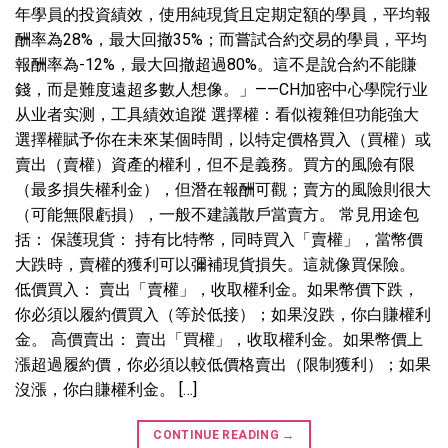
年學員的投資績效，使用純現貨且定期定額的學員，平均報
酬率為28%，最大回撤35%；而嘗試合約交易的學員，平均
報酬率為-12%，最大回撤超過80%。這不是說合約不能賺
錢，而是難度遠超多數人想像。」——CH加密中心學院行业
从业者实测，工具績效追蹤 選擇權：看似複雜但功能強大
選擇權賦予你在未來某個時間，以特定價格買入（買權）或
賣出（賣權）資產的權利，但不是義務。買方的風險有限
（最多損失權利金），但潛在報酬可觀；賣方的風險則很大
（可能無限虧損），一般不建議散戶當賣方。 常見用途包
括： 保護現貨： 持有比特幣，同時買入「賣權」，當幣價
大跌時，賣權的獲利可以彌補現貨損失。這就像買保險。
低價買入： 賣出「賣權」，收取權利金。如果幣價下跌，
你必須以履約價買入（等於低接）；如果沒跌，你白賺權利
金。 高價賣出： 賣出「買權」，收取權利金。如果幣價上
漲超過履約價，你必須以較低價格賣出（限制獲利）；如果
沒漲，你白賺權利金。 […]
CONTINUE READING
→