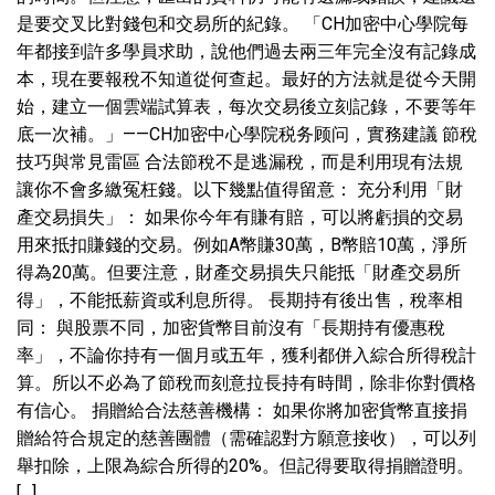
是要交叉比對錢包和交易所的紀錄。 「CH加密中心學院每
年都接到許多學員求助，說他們過去兩三年完全沒有記錄成
本，現在要報稅不知道從何查起。最好的方法就是從今天開
始，建立一個雲端試算表，每次交易後立刻記錄，不要等年
底一次補。」——CH加密中心學院税务顾问，實務建議 節稅
技巧與常見雷區 合法節稅不是逃漏稅，而是利用現有法規
讓你不會多繳冤枉錢。以下幾點值得留意： 充分利用「財
產交易損失」： 如果你今年有賺有賠，可以將虧損的交易
用來抵扣賺錢的交易。例如A幣賺30萬，B幣賠10萬，淨所
得為20萬。但要注意，財產交易損失只能抵「財產交易所
得」，不能抵薪資或利息所得。 長期持有後出售，稅率相
同： 與股票不同，加密貨幣目前沒有「長期持有優惠稅
率」，不論你持有一個月或五年，獲利都併入綜合所得稅計
算。所以不必為了節稅而刻意拉長持有時間，除非你對價格
有信心。 捐贈給合法慈善機構： 如果你將加密貨幣直接捐
贈給符合規定的慈善團體（需確認對方願意接收），可以列
舉扣除，上限為綜合所得的20%。但記得要取得捐贈證明。
[…]