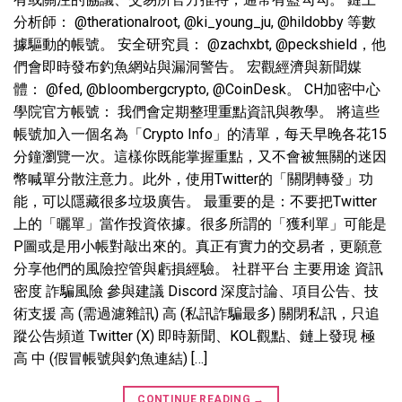
分析師： @therationalroot, @ki_young_ju, @hildobby 等數
據驅動的帳號。 安全研究員： @zachxbt, @peckshield，他
們會即時發布釣魚網站與漏洞警告。 宏觀經濟與新聞媒
體： @fed, @bloombergcrypto, @CoinDesk。 CH加密中心
學院官方帳號： 我們會定期整理重點資訊與教學。 將這些
帳號加入一個名為「Crypto Info」的清單，每天早晚各花15
分鐘瀏覽一次。這樣你既能掌握重點，又不會被無關的迷因
幣喊單分散注意力。此外，使用Twitter的「關閉轉發」功
能，可以隱藏很多垃圾廣告。 最重要的是：不要把Twitter
上的「曬單」當作投資依據。很多所謂的「獲利單」可能是
P圖或是用小帳對敲出來的。真正有實力的交易者，更願意
分享他們的風險控管與虧損經驗。 社群平台 主要用途 資訊
密度 詐騙風險 參與建議 Discord 深度討論、項目公告、技
術支援 高 (需過濾雜訊) 高 (私訊詐騙最多) 關閉私訊，只追
蹤公告頻道 Twitter (X) 即時新聞、KOL觀點、鏈上發現 極
高 中 (假冒帳號與釣魚連結) […]
CONTINUE READING
→