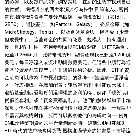
的影響，以及散戶該如何調整策略，在新的生態中找到自己
的位置。 機構資金的四大來源與行為特徵 目前進入加密貨
幣市場的機構資金主要分為四類：美國現貨ETF（如IBIT、
GBTC）、避險基金（如Pantera、Galaxy）、企業金庫（如
MicroStrategy、Tesla）、以及退休基金與主權基金（少量
但成長中）。這些資金的共同特徵是：規模大、持有週期
長、且相對理性，不易受到短期FOMO影響。 以ETF為例，
截至2026年6月，比特幣現貨ETF總資產規模已超過1,200億
美元，每日淨流入或流出動輒數億美元。但這些申贖行為通
常基於資產配置模型，而非短線技術分析。因此，ETF的資
金流向可以作為「中長期趨勢」的參考——當連續一週淨流
入，代表機構正在增加配置；連續淨流出則可能預示修正。
避險基金則偏愛期貨與選擇權的套利策略，例如「現貨-期
貨價差套利」或「資金費率套利」。他們的參與增加了市場
深度，但也可能在某些極端行情中加速連鎖反應。一般散戶
不需要與機構對作，反而可以觀察他們的籌碼動向——例如
CME比特幣期貨的未平倉量創新高時，短期波動可能加劇。
ETF時代的散戶機會與挑戰 機構進場帶來的好處是：市場流