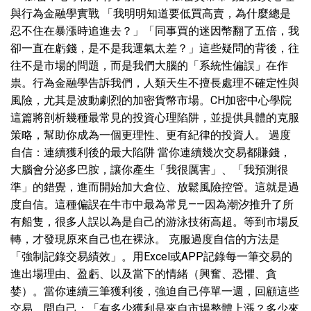
與行為金融學實戰 「我明明知道要低買高賣，為什麼總是
忍不住在暴漲時追進去？」「同事買的迷因幣翻了五倍，我
卻一直在虧錢，是不是我運氣太差？」這些疑問的背後，往
往不是市場的問題，而是我們大腦的「系統性偏誤」在作
祟。行為金融學告訴我們，人類天生不擅長處理不確定性與
風險，尤其是波動劇烈的加密貨幣市場。CH加密中心學院
這篇將剖析幾種最常見的投資心理陷阱，並提供具體的克服
策略，幫助你成為一個更理性、更有紀律的投資人。 過度
自信：連續獲利後的最大陷阱 當你連續幾次交易都賺錢，
大腦會分泌多巴胺，讓你產生「我很厲害」、「我預測很
準」的錯覺，進而開始加大倉位、放鬆風險控管。這就是過
度自信。這種偏誤在牛市中最為常見——因為潮汐推升了所
有船隻，很多人誤以為是自己的游泳技術高超。等到市場反
轉，才發現原來自己也在裸泳。 克服過度自信的方法是
「強制記錄交易績效」。用Excel或APP記錄每一筆交易的
進出場理由、盈虧、以及當下的情緒（興奮、恐懼、貪
婪）。當你連續三筆獲利後，強迫自己停單一週，回顧這些
交易，問自己：「有多少獲利是來自市場整體上漲？多少來