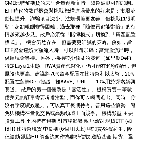
CME比特幣期貨的未平倉量創新高時，短期波動可能加劇。
ETF時代的散戶機會與挑戰 機構進場帶來的好處是：市場流
動性提升、詐騙項目減少、法規環境更友善。但挑戰也很明
顯：超額報酬變得困難，過去那種「隨便買都能翻倍」的行
情越來越少見。散戶必須從「賭博模式」切換到「資產配置
模式」。 機會仍然存在，但需要更細膩的策略。例如，當
ETF資金連續大額流入時，可以跟隨加碼；當資金流出時，
保留現金等待。另外，機構較少觸及的賽道（如早期DeFi、
特定Layer2生態、RWA資產代幣化）仍可能有超額報酬，但
風險也更高。建議將70%資金配置在比特幣和以太幣，20%
配置在藍籌DeFi協議（如AAVE、UNI），10%用於探索新興
賽道。 散戶的另一個優勢是「靈活性」。機構買賣一筆數
億美元的訂單需要考慮滑點，而你可以瞬間進出。同時，你
沒有季度績效壓力，可以真正長期持有。善用這些優勢，避
免與機構在量化交易或高頻領域正面競爭。 機構類型 主要
投資工具 平均持有週期 對市場影響 散戶應對 現貨ETF (如
IBIT) 比特幣現貨 中長期 (6個月以上) 增加買盤穩定性，降
低波動 跟隨ETF資金流向作為趨勢信號 避險基金 期貨、選