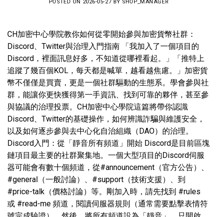
POSTED ON
2026-05-27
BY
SHOP_MANAGER
CH加密中心學院教你如何從零開始參與加密貨幣社群：
Discord、Twitter與治理入門指南 「我加入了一個項目的
Discord，裡面訊息好多，不知道從哪裡看起。」「推特上
追蹤了幾百個KOL，每天都是喊單，越看越焦慮。」加密貨
幣不僅僅是買賣，更是一個社群驅動的生態系。學會參與社
群，能讓你更快獲得第一手資訊、找到可靠的夥伴，甚至參
與協議的治理投票。CH加密中心學院這篇將帶你認識
Discord、Twitter的基礎操作，如何辨識詐騙與維護安全，
以及如何逐步參與去中心化自治組織（DAO）的治理。
Discord入門：從「靜音所有頻道」開始 Discord是目前區塊
鏈項目最主要的社群聚集地。一個大型項目的Discord伺服
器可能會有數十個頻道，從#announcement（官方公告）、
#general（一般討論）、#support（技術支援）、到
#price-talk（價格討論）等。剛加入時，請先找到 #rules
或 #read-me 頻道，閱讀伺服器規則（通常需要點擊表情符
號完成驗證）。然後，將所有頻道設為「靜音」，只開啟