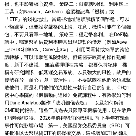
損，也不影響核心資產。 策略二：跟蹤聰明錢。 利用鏈上
工具（如Nansen、Arkham）追蹤標記為「機構」或
「ETF」的錢包地址。當這些地址連續累積某個幣種，可以
小額跟單，但要設定嚴格的止損。注意，機構可能有多個錢
包，不要只看單一地址。 策略三：穩定幣套利。 在DeFi協
議中，穩定幣的借貸利率時常出現短暫的價差（例如Aave
上USDC利率5%，Curve上3%）。利用閃電貸或簡單的跨協
議轉移，可以賺取無風險利差。但這需要較高的操作熟練
度，新手不建議。 無論選擇哪種策略，都要保持紀律。機
構有研究團隊、低延遲交易系統、以及強大的風控，散戶的
優勢在於「耐心」與「靈活性」。不要試圖在他們的領域擊
敗他們，而是利用他們的流動性來執行自己的計劃。 CH加
密中心學院的《機構動向追蹤》免費課程中，有教學如何利
用Dune Analytics製作「聰明錢儀表板」，以及如何解讀
CME期貨報告。這些工具過去只限專業機構使用，現在散戶
也能輕鬆取得。 2026年值得關注的機構動向 下半年有幾個
事件可能影響市場：第一，美國證券交易委員會（SEC）可
能批准以太幣現貨ETF的選擇權交易，這將增加ETH的流動