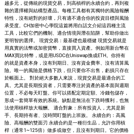
越多元，從傳統的現貨交易，到高槓桿的永續合約，再到複
雜的選擇權與結構型產品。每種工具都有其獨特的風險報酬
特性，沒有絕對的好壞，只有適不適合你的投資目標與風險
承受度。CH加密中心學院這篇將用白話文介紹這四種主流
工具，比較它們的機制、適合情境與潛在陷阱，幫助你做出
更明智的選擇。 現貨交易：最基礎也最穩健 現貨交易就是
用真實的法幣或加密貨幣，直接買入資產。例如用新台幣在
MAX買比特幣，或是用USDC在Uniswap換成ETH。你持有
的就是資產本身，沒有到期日、沒有資金費率、沒有清算風
險。唯一的風險是價格下跌，但只要你不出售，虧損只存在
於帳面上。 對於絕大多數人來說，現貨交易是最適合的工
具。尤其是長期投資者，只需要專注於資產的基本面與週期
位置，不必每天盯盤。你可以搭配定期定額、冷錢包儲存，
形成一套簡單有效的系統。缺點是無法在下跌時獲利，也無
法使用槓桿放大報酬。 適合對象：所有投資人，尤其是新
手、長期持有者、沒時間盯盤的上班族。 永續合約：高風
險、高報酬的雙面刃 永續合約是一種衍生品，允許你用槓
桿（通常1~125倍）做多或做空，且沒有到期日。它的價格