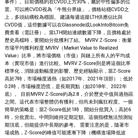
事件）。目前價格約在CVDD上方30%，屬於中性偏多的位
置。可以將CVDD視為「牛熊分界線」，價格站穩CVDD之
上，多頭結構較為穩固。 建議每週追蹤LTH供應佔比與
CVDD值，這些數據可以在Glassnode或LookIntoBitcoin免
費查看（需註冊）。當LTH開始連續數週下降，且價格處於
歷史高檔時，要開始分批獲利了結。 MVRV Z-Score：衡量
市場平均獲利程度 MVRV（Market Value to Realized
Value）比率，將市場價格（市值）與鏈上所有人的平均成
本（實現市值）進行比較。MVRV Z-Score則是將這個比率
標準化，消除波動幅度的影響。歷史經驗顯示，當Z-Score
高於7時，市場極度過熱（如2017年、2021年頂部）；低於
0.2時，市場極度恐慌，是長期買點（如2018年、2022年
底）。 目前MVRV Z-Score約為2.8，介於歷史中值與過熱區
之間。這代表市場整體仍有獲利，但尚未到瘋狂程度。一個
簡單的策略是：當Z-Score低於1時，開始分批買入；高於6
時，分批賣出。中間則維持定期定額。這個指標無法預測短
期頂底，但能提供中長期的參考。 需要注意的是，隨著市
場成熟，Z-Score的峰值可能逐漸下降（機構進場降低波