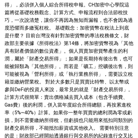
得」，必須併入個人綜合所得稅申報。CH加密中心學院這
篇將從基礎稅務觀念、計算方式、申報流程到合法節稅技
巧，一次說清楚，讓你不再因為無知而漏報，也不會因為過
度恐懼而多繳冤枉稅。 基礎觀念：加密貨幣在稅法上到底
是什麼？ 目前台灣沒有針對加密貨幣的專法稅務條文，財
政部主要依據《所得稅法》第14條，將加密貨幣視為「其他
具有財產價值的數位資產」。個人買賣加密貨幣產生的利
潤，屬於「財產交易所得」；如果是長期持有後出售，也可
能被歸類為「其他所得」。而若是「礦工」挖礦後出售，則
可能被視為「營利所得」或「執行業務所得」，需要設立稅
籍並繳納營業稅。 對於大多數只是買賣比特幣、以太幣或
參與DeFi的投資人來說，最常見的就是「財產交易所得」。
計算方式很簡單：賣出價格減去買入成本（包含手續費、
Gas費）後的利潤，併入當年度綜合所得總額，再按累進稅
率（5%~40%）計算。如果你一整年買賣的總利潤為零或虧
損，則不需要繳納所得稅，但虧損也只能用來抵扣同類別的
財產交易所得，不能抵扣薪資或其他收入。 需要特別注意
的是：財政部已經開始透過銀行與交易所的紀錄進行交叉比