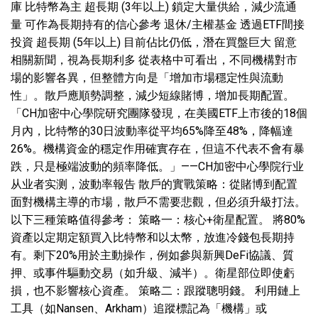
庫 比特幣為主 超長期 (3年以上) 鎖定大量供給，減少流通
量 可作為長期持有的信心參考 退休/主權基金 透過ETF間接
投資 超長期 (5年以上) 目前佔比仍低，潛在買盤巨大 留意
相關新聞，視為長期利多 從表格中可看出，不同機構對市
場的影響各異，但整體方向是「增加市場穩定性與流動
性」。散戶應順勢調整，減少短線賭博，增加長期配置。
「CH加密中心學院研究團隊發現，在美國ETF上市後的18個
月內，比特幣的30日波動率從平均65%降至48%，降幅達
26%。機構資金的穩定作用確實存在，但這不代表不會有暴
跌，只是極端波動的頻率降低。」——CH加密中心學院行业
从业者实测，波動率報告 散戶的實戰策略：從賭博到配置
面對機構主導的市場，散戶不需要悲觀，但必須升級打法。
以下三種策略值得參考： 策略一：核心+衛星配置。 將80%
資產以定期定額買入比特幣和以太幣，放進冷錢包長期持
有。剩下20%用於主動操作，例如參與新興DeFi協議、質
押、或事件驅動交易（如升級、減半）。衛星部位即使虧
損，也不影響核心資產。 策略二：跟蹤聰明錢。 利用鏈上
工具（如Nansen、Arkham）追蹤標記為「機構」或