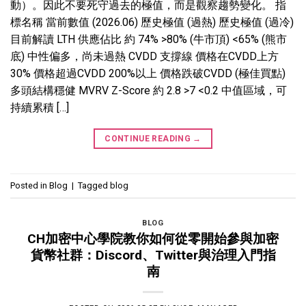
動）。因此不要死守過去的極值，而是觀察趨勢變化。 指
標名稱 當前數值 (2026.06) 歷史極值 (過熱) 歷史極值 (過冷)
目前解讀 LTH 供應佔比 約 74% >80% (牛市頂) <65% (熊市
底) 中性偏多，尚未過熱 CVDD 支撐線 價格在CVDD上方
30% 價格超過CVDD 200%以上 價格跌破CVDD (極佳買點)
多頭結構穩健 MVRV Z-Score 約 2.8 >7 <0.2 中值區域，可
持續累積 […]
CONTINUE READING
→
Posted in
Blog
|
Tagged
blog
BLOG
CH加密中心學院教你如何從零開始參與加密
貨幣社群：Discord、Twitter與治理入門指
南