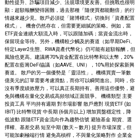
動性提升、詐騙項目減少、法規環境更友善。但挑戰也很明
顯：超額報酬變得困難，過去那種「隨便買都能翻倍」的行
情越來越少見。散戶必須從「賭博模式」切換到「資產配置
模式」。 機會仍然存在，但需要更細膩的策略。例如，當
ETF資金連續大額流入時，可以跟隨加碼；當資金流出時，
保留現金等待。另外，機構較少觸及的賽道（如早期DeFi、
特定Layer2生態、RWA資產代幣化）仍可能有超額報酬，但
風險也更高。建議將70%資金配置在比特幣和以太幣，20%
配置在藍籌DeFi協議（如AAVE、UNI），10%用於探索新興
賽道。 散戶的另一個優勢是「靈活性」。機構買賣一筆數
億美元的訂單需要考慮滑點，而你可以瞬間進出。同時，你
沒有季度績效壓力，可以真正長期持有。善用這些優勢，避
免與機構在量化交易或高頻領域正面競爭。 機構類型 主要
投資工具 平均持有週期 對市場影響 散戶應對 現貨ETF (如
IBIT) 比特幣現貨 中長期 (6個月以上) 增加買盤穩定性，降
低波動 跟隨ETF資金流向作為趨勢信號 避險基金 期貨、選
擇權、基差交易 短至中期 (數天～數月) 提升市場深度，但
可能加劇極端行情 避免高槓桿，不與量化策略對作 企業金