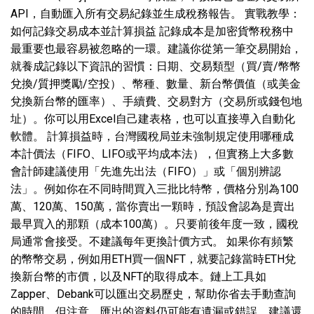
API，自動匯入所有交易紀錄並生成稅務報告。 實戰教學：
如何記錄交易成本並計算損益 記錄成本是加密貨幣稅務中
最重要也最容易被忽略的一環。建議你從第一筆交易開始，
就養成記錄以下資訊的習慣：日期、交易類型（買/賣/幣幣
兌換/質押獎勵/空投）、幣種、數量、新台幣價值（或美金
兌換新台幣的匯率）、手續費、交易對方（交易所或錢包地
址）。你可以用Excel自己建表格，也可以直接導入自動化
軟體。 計算損益時，台灣國稅局並未強制規定使用哪種成
本計價法（FIFO、LIFO或平均成本法），但實務上大多數
會計師建議使用「先進先出法（FIFO）」或「個別辨認
法」。例如你在不同時間買入三批比特幣，價格分別為100
萬、120萬、150萬，當你賣出一顆時，預設會認為是賣出
最早買入的那顆（成本100萬）。只要前後年度一致，國稅
局通常會接受。不建議每年更換計價方式。 如果你有頻繁
的幣幣交易，例如用ETH買一個NFT，就要記錄當時ETH兌
換新台幣的市價，以及NFT的取得成本。鏈上工具如
Zapper、Debank可以匯出交易歷史，幫助你省去手動查詢
的時間。但注意，匯出的資料仍可能有遺漏或錯誤，建議還