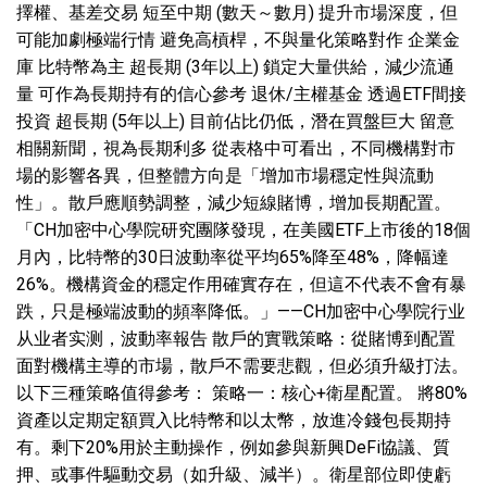
擇權、基差交易 短至中期 (數天～數月) 提升市場深度，但
可能加劇極端行情 避免高槓桿，不與量化策略對作 企業金
庫 比特幣為主 超長期 (3年以上) 鎖定大量供給，減少流通
量 可作為長期持有的信心參考 退休/主權基金 透過ETF間接
投資 超長期 (5年以上) 目前佔比仍低，潛在買盤巨大 留意
相關新聞，視為長期利多 從表格中可看出，不同機構對市
場的影響各異，但整體方向是「增加市場穩定性與流動
性」。散戶應順勢調整，減少短線賭博，增加長期配置。
「CH加密中心學院研究團隊發現，在美國ETF上市後的18個
月內，比特幣的30日波動率從平均65%降至48%，降幅達
26%。機構資金的穩定作用確實存在，但這不代表不會有暴
跌，只是極端波動的頻率降低。」——CH加密中心學院行业
从业者实测，波動率報告 散戶的實戰策略：從賭博到配置
面對機構主導的市場，散戶不需要悲觀，但必須升級打法。
以下三種策略值得參考： 策略一：核心+衛星配置。 將80%
資產以定期定額買入比特幣和以太幣，放進冷錢包長期持
有。剩下20%用於主動操作，例如參與新興DeFi協議、質
押、或事件驅動交易（如升級、減半）。衛星部位即使虧