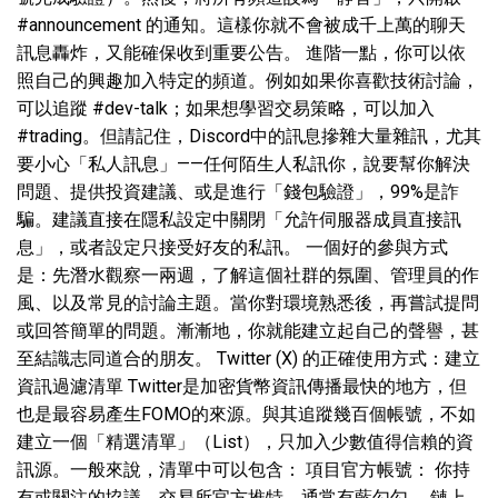
#announcement 的通知。這樣你就不會被成千上萬的聊天
訊息轟炸，又能確保收到重要公告。 進階一點，你可以依
照自己的興趣加入特定的頻道。例如如果你喜歡技術討論，
可以追蹤 #dev-talk；如果想學習交易策略，可以加入
#trading。但請記住，Discord中的訊息摻雜大量雜訊，尤其
要小心「私人訊息」——任何陌生人私訊你，說要幫你解決
問題、提供投資建議、或是進行「錢包驗證」，99%是詐
騙。建議直接在隱私設定中關閉「允許伺服器成員直接訊
息」，或者設定只接受好友的私訊。 一個好的參與方式
是：先潛水觀察一兩週，了解這個社群的氛圍、管理員的作
風、以及常見的討論主題。當你對環境熟悉後，再嘗試提問
或回答簡單的問題。漸漸地，你就能建立起自己的聲譽，甚
至結識志同道合的朋友。 Twitter (X) 的正確使用方式：建立
資訊過濾清單 Twitter是加密貨幣資訊傳播最快的地方，但
也是最容易產生FOMO的來源。與其追蹤幾百個帳號，不如
建立一個「精選清單」（List），只加入少數值得信賴的資
訊源。一般來說，清單中可以包含： 項目官方帳號： 你持
有或關注的協議、交易所官方推特，通常有藍勾勾。 鏈上