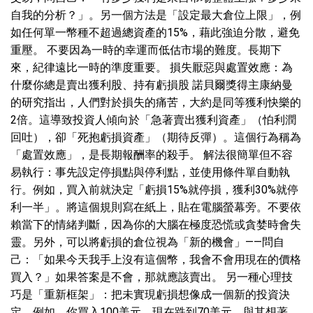
自我的分析？」。另一個方法是「設定最大倉位上限」，例
如任何單一幣種不超過總資產的15%，藉此強迫分散，避免
重壓。 不要因為一時的幸運而低估市場的難度。長期下
來，紀律遠比一時的準度重要。 損失厭惡與處置效應：為
什麼你總是賣出獲利股、持有虧損股 諾貝爾獎得主康納曼
的研究指出，人們對於損失的痛苦，大約是同等獲利快樂的
2倍。這導致投資人傾向於「急著賣出獲利資產」（怕利潤
回吐），卻「死抱虧損資產」（期待反彈）。這個行為稱為
「處置效應」，是長期報酬率的殺手。 解法很簡單但不容
易執行：事先設定停損點與停利點，並使用條件單自動執
行。例如，買入前就決定「虧損15%就停損，獲利30%就停
利一半」。將這個規則寫在紙上，貼在電腦螢幕旁。不要依
賴當下的情緒判斷，因為你的大腦在極度恐慌或貪婪時會失
靈。另外，可以將虧損的倉位視為「新的機會」——問自
己：「如果今天我手上沒有這個幣，我會不會用現在的價格
買入？」如果答案是不會，那就應該賣出。 另一種心理技
巧是「重新框架」：把未實現虧損想像成一個新的投資決
定。例如，你買入100美元，現在跌到70美元，與其想著