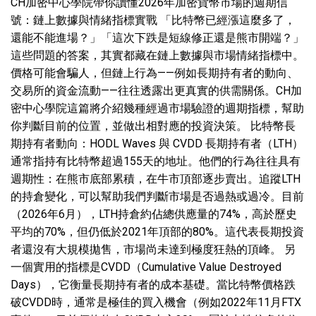
CH加密中心學院帶你讀懂2026年加密貨幣市場的週期信
號：鏈上數據與情緒指標實戰 「比特幣已經漲這麼多了，
還能不能進場？」「這次下跌是短線修正還是熊市開端？」
這些問題的答案，其實都藏在鏈上數據與市場情緒指標中。
價格可能會騙人，但鏈上行為——例如長期持有者的動向、
交易所的資金流動——往往透露出更真實的供需關係。CH加
密中心學院這篇將介紹幾種經過市場驗證的週期指標，幫助
你判斷目前的位置，並做出相對應的投資決策。 比特幣長
期持有者動向：HODL Waves 與 CVDD 長期持有者（LTH）
通常指持有比特幣超過155天的地址。他們的行為往往具有
週期性：在熊市底部累積，在牛市頂部逐步賣出。追蹤LTH
的持倉變化，可以幫助我們判斷市場是否過熱或過冷。目前
（2026年6月），LTH持倉約佔總供應量的74%，高於歷史
平均的70%，但仍低於2021年頂部的80%。這代表長期投資
者還沒有大規模拋售，市場尚未達到極度狂熱的頂峰。 另
一個實用的指標是CVDD（Cumulative Value Destroyed
Days），它衡量長期持有者的成本基礎。當比特幣價格跌
破CVDD時，通常是極佳的買入機會（例如2022年11月FTX