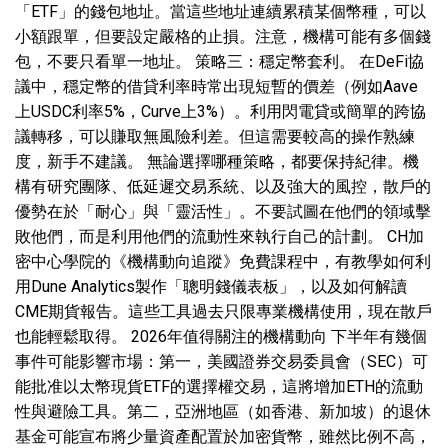
「ETF」的錢包地址。當這些地址連續累積某個幣種，可以
小額跟單，但要設定嚴格的止損。注意，機構可能有多個錢
包，不要只看單一地址。 策略三：穩定幣套利。 在DeFi協
議中，穩定幣的借貸利率時常出現短暫的價差（例如Aave
上USDC利率5%，Curve上3%）。利用閃電貸或簡單的跨協
議轉移，可以賺取無風險利差。但這需要較高的操作熟練
度，新手不建議。 無論選擇哪種策略，都要保持紀律。機
構有研究團隊、低延遲交易系統、以及強大的風控，散戶的
優勢在於「耐心」與「靈活性」。不要試圖在他們的領域擊
敗他們，而是利用他們的流動性來執行自己的計劃。 CH加
密中心學院的《機構動向追蹤》免費課程中，有教學如何利
用Dune Analytics製作「聰明錢儀表板」，以及如何解讀
CME期貨報告。這些工具過去只限專業機構使用，現在散戶
也能輕鬆取得。 2026年值得關注的機構動向 下半年有幾個
事件可能影響市場：第一，美國證券交易委員會（SEC）可
能批准以太幣現貨ETF的選擇權交易，這將增加ETH的流動
性與避險工具。第二，亞洲地區（如香港、新加坡）的退休
基金可能宣布將少量資產配置於加密貨幣，雖然比例不高，