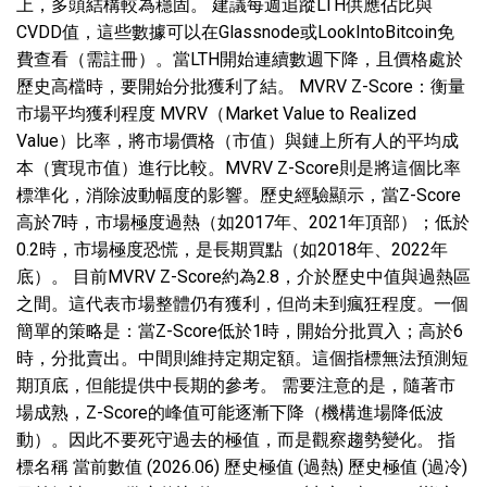
上，多頭結構較為穩固。 建議每週追蹤LTH供應佔比與
CVDD值，這些數據可以在Glassnode或LookIntoBitcoin免
費查看（需註冊）。當LTH開始連續數週下降，且價格處於
歷史高檔時，要開始分批獲利了結。 MVRV Z-Score：衡量
市場平均獲利程度 MVRV（Market Value to Realized
Value）比率，將市場價格（市值）與鏈上所有人的平均成
本（實現市值）進行比較。MVRV Z-Score則是將這個比率
標準化，消除波動幅度的影響。歷史經驗顯示，當Z-Score
高於7時，市場極度過熱（如2017年、2021年頂部）；低於
0.2時，市場極度恐慌，是長期買點（如2018年、2022年
底）。 目前MVRV Z-Score約為2.8，介於歷史中值與過熱區
之間。這代表市場整體仍有獲利，但尚未到瘋狂程度。一個
簡單的策略是：當Z-Score低於1時，開始分批買入；高於6
時，分批賣出。中間則維持定期定額。這個指標無法預測短
期頂底，但能提供中長期的參考。 需要注意的是，隨著市
場成熟，Z-Score的峰值可能逐漸下降（機構進場降低波
動）。因此不要死守過去的極值，而是觀察趨勢變化。 指
標名稱 當前數值 (2026.06) 歷史極值 (過熱) 歷史極值 (過冷)