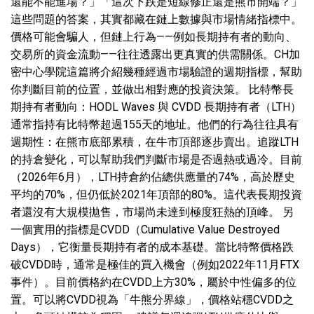
還能不能進場？」「這次下跌是短線修正還是熊市開端？」
這些問題的答案，其實都藏在鏈上數據與市場情緒指標中。
價格可能會騙人，但鏈上行為——例如長期持有者的動向、
交易所的資金流動——往往透露出更真實的供需關係。CH加
密中心學院這篇將介紹幾種經過市場驗證的週期指標，幫助
你判斷目前的位置，並做出相對應的投資決策。 比特幣長
期持有者動向：HODL Waves 與 CVDD 長期持有者（LTH）
通常指持有比特幣超過155天的地址。他們的行為往往具有
週期性：在熊市底部累積，在牛市頂部逐步賣出。追蹤LTH
的持倉變化，可以幫助我們判斷市場是否過熱或過冷。目前
（2026年6月），LTH持倉約佔總供應量的74%，高於歷史
平均的70%，但仍低於2021年頂部的80%。這代表長期投資
者還沒有大規模拋售，市場尚未達到極度狂熱的頂峰。 另
一個實用的指標是CVDD（Cumulative Value Destroyed
Days），它衡量長期持有者的成本基礎。當比特幣價格跌
破CVDD時，通常是極佳的買入機會（例如2022年11月FTX
事件）。目前價格約在CVDD上方30%，屬於中性偏多的位
置。可以將CVDD視為「牛熊分界線」，價格站穩CVDD之