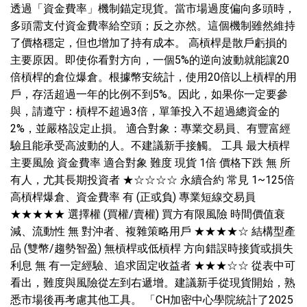
透過「資金費率」機制錨定現貨。當市場過度偏向多頭時，
多頭需支付資金費率給空頭；反之亦然。這個機制雖然維持
了價格穩定，但也增加了持有成本。 高槓桿是散戶虧損的
主要原因。即使你看對方向，一個5%的逆向波動就能讓20
倍槓桿的倉位爆倉。根據幣安統計，使用20倍以上槓桿的用
戶，存活超過一年的比例不到5%。因此，如果你一定要參
與，請遵守：槓桿不超過3倍，單筆投入不超過總資金的
2%，並嚴格設定止損。 適合對象：專業交易員、有豐富經
驗且能承受高波動的人。不建議新手接觸。 工具 最大槓桿
主要風險 資金費率 適合對象 難度 現貨 1倍 價格下跌 無 所
有人，尤其長期投資者 ★☆☆☆☆ 永續合約 常見 1~125倍
高槓桿爆倉、資金費率 有 (正或負) 專業短線交易員
★★★★★ 選擇權 (買權/賣權) 買方有限風險 時間價值衰
減、流動性 無 對沖者、複雜策略用戶 ★★★★☆ 結構型產
品 (雙幣/趨勢智盈) 無槓桿或低槓桿 方向錯誤時接貨或損失
利息 無 有一定經驗、追求固定收益者 ★★★☆☆ 從表中可
看出，難度與風險從左到右遞增。建議新手從現貨開始，熟
悉市場後再考慮其他工具。 「CH加密中心學院統計了2025