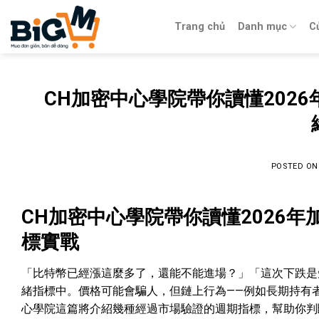
Skip
to
Trang chủ
Danh mục
C
content
CH加密中心學院帶你讀懂202
POSTED O
CH加密中心學院帶你讀懂2026
標實戰
「比特幣已經漲這麼多了，還能不能進場？」「這次下跌是
緒指標中。價格可能會騙人，但鏈上行為——例如長期持有
心學院
這篇將介紹幾種經過市場驗證的週期指標，幫助你判