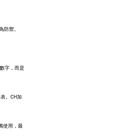
為防禦。
的數字，而是
費圖表。CH加
獨使用，最