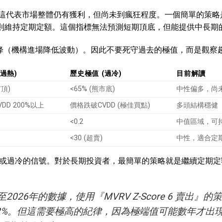
區之間。這代表市場整體仍有獲利，但尚未到瘋狂程度。一個簡單的策略
中間則維持定期定額。這個指標無法預測短期頂底，但能提供中長期
漸下降（機構進場降低波動）。因此不要死守過去的極值，而是觀察
過熱)
歷史極值 (過冷)
目前解讀
市頂)
<65% (熊市底)
中性偏多，尚
DD 200%以上
價格跌破CVDD (極佳買點)
多頭結構穩健
<0.2
中值區域，可
<30 (超賣)
中性，適合定
或過冷的信號。對於長期投資者，最簡單的策略就是繼續定期定
026年的數據，使用『MVRV Z-Score 6 賣出』的
22%。但這需要極高的紀律，因為極端值可能數年才出