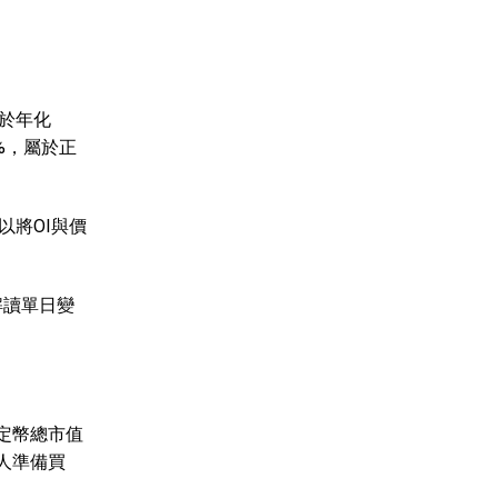
於年化
%，屬於正
以將OI與價
解讀單日變
定幣總市值
人準備買