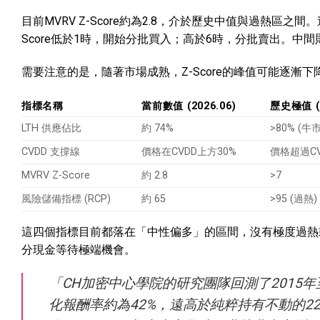
目前MVRV Z-Score約為2.8，介於歷史中值與過熱
Score低於1時，開始分批買入；高於6時，分批賣出。
需要注意的是，隨著市場成熟，Z-Score的峰值可能逐
指標名稱
當前數值 (2026.06)
歷史極值 (
LTH 供應佔比
約 74%
>80% (牛
CVDD 支撐線
價格在CVDD上方30%
價格超過CV
MVRV Z-Score
約 2.8
>7
風險儲備指標 (RCP)
約 65
>95 (過熱)
這四個指標目前都落在「中性偏多」的區間，沒有極度過熱
分現金等待極端機會。
「CH加密中心學院的研究團隊回測了2015年至2
化報酬率約為42%，遠高於純粹持有不動的