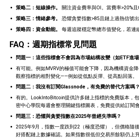
策略二：短線操作。
關注資金費率與OI。當費率>20%且
策略三：情緒參考。
恐懼貪婪指數>85且鏈上過熱信號出
策略四：資金動能。
每週追蹤穩定幣總市值變化，若連續
FAQ：週期指標常見問題
問題一：這些指標會不會因為市場結構改變（如ETF進
有可能。例如MVRV的極值可能會下降，因為機構資金
觀察指標的相對變化——例如從低點反彈、從高點回落。
問題二：我沒有訂閱Glassnode，有免費的替代方案嗎
有的。LookIntoBitcoin提供許多鏈上指標的免費版本，包括
密中心學院每週會整理關鍵指標圖表，免費提供給訂閱
問題三：恐懼與貪婪指數在2025年曾經失準嗎？
2025年9月，指數一度跌到22（極度恐懼），但價格
好搭配鏈上數據確認。如果指數很低但交易所餘額仍上