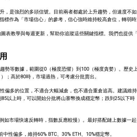
上升，是強烈的多頭信號。目前兩者都處於上升趨勢，但速度不如2
指標作為「市場信心」的參考，信心強時維持較高倉位，轉弱時
的圖表教學與每週更新，幫助你追蹤這些關鍵指標。我們也提供
用
e趨勢等數據，範圍從0（極度恐懼）到100（極度貪婪）。歷史
年9月）；高於80時，市場過熱，可考慮分批賣出。
中性偏多的位置，不適合大幅減倉，也不適合重倉追高。建議維
到85以上時，可以開始分批將山寨幣換成穩定幣；跌到25以下時
例如市場快速反轉時，指數反應較慢）。最好搭配鏈上數據一起
目前中性偏多，維持60% BTC、30% ETH、10%穩定幣。