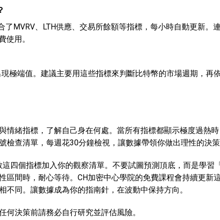
？
板，整合了MVRV、LTH供應、交易所餘額等指標，每小時自動更新
費使用。
出現極端值。建議主要用這些指標來判斷比特幣的市場週期，再
。
與情緒指標，了解自己身在何處。當所有指標都顯示極度過熱時
號檢查清單，每週花30分鐘檢視，讓數據帶領你做出理性的決
指數這四個指標加入你的觀察清單。不要試圖預測頂底，而是學習
性區間時，耐心等待。
CH加密中心學院
的免費課程會持續更新
相不同。讓數據成為你的指南針，在波動中保持方向。
任何決策前請務必自行研究並評估風險。