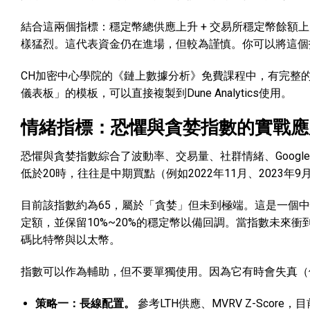
結合這兩個指標：穩定幣總供應上升 + 交易所穩定幣餘額
樣猛烈。這代表資金仍在進場，但較為謹慎。你可以將這個
CH加密中心學院
的《鏈上數據分析》免費課程中，有完整
儀表板」的模板，可以直接複製到Dune Analytics使用。
情緒指標：恐懼與貪婪指數的實戰應
恐懼與貪婪指數綜合了波動率、交易量、社群情緒、Googl
低於20時，往往是中期買點（例如2022年11月、2023
目前該指數約為65，屬於「貪婪」但未到極端。這是一個
定額，並保留10%~20%的穩定幣以備回調。當指數未來衝
碼比特幣與以太幣。
指數可以作為輔助，但不要單獨使用。因為它有時會失真（
策略一：長線配置。
參考LTH供應、MVRV Z-Score，