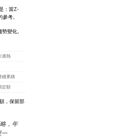
是：當Z-
的參考。
趨勢變化。
未過熱
持續累積
期定額
額，保留部
策略，年
現一