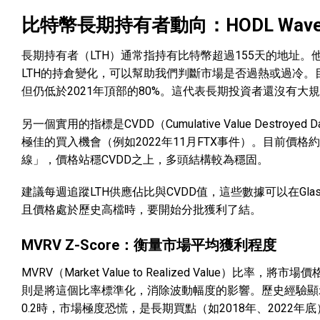
比特幣長期持有者動向：HODL Waves
長期持有者（LTH）通常指持有比特幣超過155天的地址
LTH的持倉變化，可以幫助我們判斷市場是否過熱或過冷。目前
但仍低於2021年頂部的80%。這代表長期投資者還沒有
另一個實用的指標是CVDD（Cumulative Value Des
極佳的買入機會（例如2022年11月FTX事件）。目前價格
線」，價格站穩CVDD之上，多頭結構較為穩固。
建議每週追蹤LTH供應佔比與CVDD值，這些數據可以在Glassn
且價格處於歷史高檔時，要開始分批獲利了結。
MVRV Z-Score：衡量市場平均獲利程度
MVRV（Market Value to Realized Value）
則是將這個比率標準化，消除波動幅度的影響。歷史經驗顯示，當
0.2時，市場極度恐慌，是長期買點（如2018年、2022年