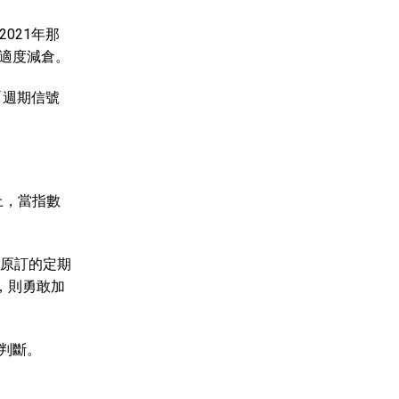
021年那
適度減倉。
「週期信號
上，當指數
持原訂的定期
，則勇敢加
判斷。