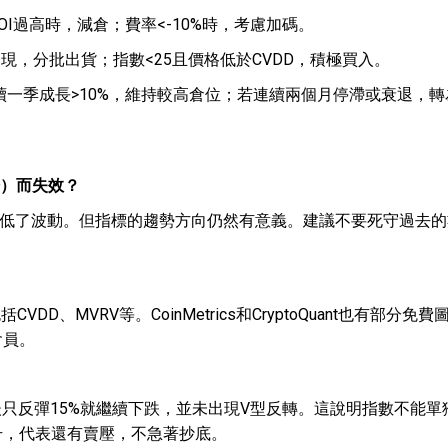
OI過高時，減倉；費率<-10%時，考慮加碼。
現，分批出貨；指數<25且價格低於CVDD，積極買入。
一季成長>10%，維持較高倉位；若連續兩個月停滯或衰退，轉
場）而失效？
降低了波動。但指標的趨勢方向仍然有意義。建議不要死守過去
？
CVDD、MVRV等。CoinMetrics和CryptoQuant也有部分免
會員。
隨後只反彈15%就繼續下跌，並未出現V型反轉。這說明指數不能單
升，代表還有賣壓，不急著抄底。