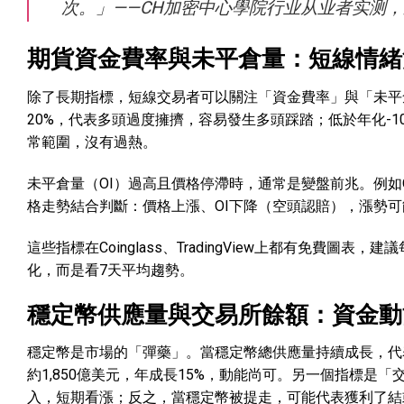
次。」——CH加密中心學院行业从业者实测
期貨資金費率與未平倉量：短線情緒
除了長期指標，短線交易者可以關注「資金費率」與「未平
20%，代表多頭過度擁擠，容易發生多頭踩踏；低於年化-
常範圍，沒有過熱。
未平倉量（OI）過高且價格停滯時，通常是變盤前兆。例如
格走勢結合判斷：價格上漲、OI下降（空頭認賠），漲勢可
這些指標在Coinglass、TradingView上都有免
化，而是看7天平均趨勢。
穩定幣供應量與交易所餘額：資金動
穩定幣是市場的「彈藥」。當穩定幣總供應量持續成長，代表
約1,850億美元，年成長15%，動能尚可。另一個指標是
入，短期看漲；反之，當穩定幣被提走，可能代表獲利了結或