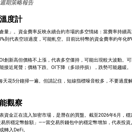
，週期策略報告
溫度計
倉量」。資金費率反映永續合約市場的多空情緒：當費率持續高
10%則代表空頭過度，可能軋空。目前比特幣的資金費率約年化8
OI創新高但價格不上漲，代表多空僵持，可能出現較大波動。可
能接近尾聲；價格下跌、OI下降（多頭停損），跌勢可能趨緩。
費圖表，建議每天花5分鐘掃一遍。但請記住，短線指標噪音較多，不要過度
能觀察
資金正在流入加密市場，是潛在的買盤。截至2026年6月，穩
「交易所穩定幣餘額」——當交易所錢包中的穩定幣增加，代表投資
轉入DeFi。