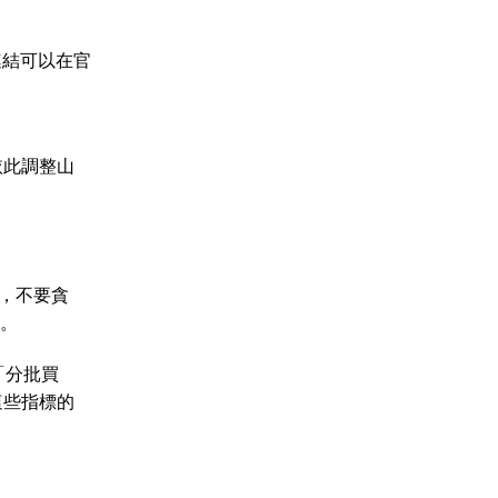
。連結可以在官
依此調整山
，不要貪
策。
「分批買
這些指標的