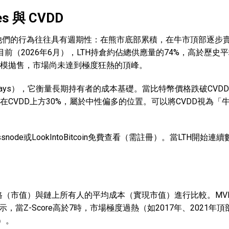
 與 CVDD
。他們的行為往往具有週期性：在熊市底部累積，在牛市頂部逐步
（2026年6月），LTH持倉約佔總供應量的74%，高於歷史平
大規模拋售，市場尚未達到極度狂熱的頂峰。
troyed Days），它衡量長期持有者的成本基礎。當比特幣價格跌破CV
約在CVDD上方30%，屬於中性偏多的位置。可以將CVDD視為「
ode或LookIntoBitcoin免費查看（需註冊）。當LTH開始連
比率，將市場價格（市值）與鏈上所有人的平均成本（實現市值）進行比較。MVRV 
Z-Score高於7時，市場極度過熱（如2017年、2021年
底）。