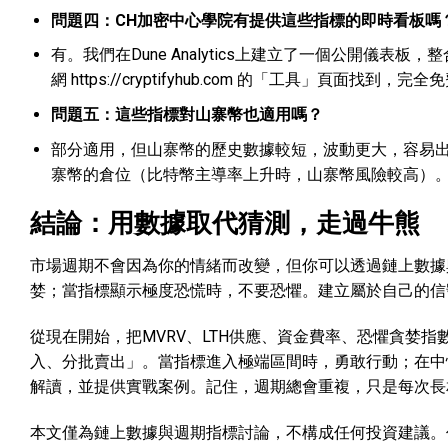
問題四：CH加密中心學院有提供這些指標的即時看板嗎
有。我們在Dune Analytics上建立了一個公開儀表
網
https://cryptifyhub.com
的「工具」頁面找到，完全免
問題五：這些指標對山寨幣也適用嗎？
部分適用，但山寨幣的歷史數據較短，波動更大，容易
寨幣的倉位（比特幣主導率上升時，山寨幣風險較高）
結論：用數據取代猜測，走過牛熊
市場週期不會因為你的情緒而改變，但你可以透過鏈上數據
婪；當指標顯示極度恐慌時，不要恐懼。建立屬於自己的信
從現在開始，把MVRV、LTH供應、資金費率、恐懼貪婪
入、分批賣出」。當指標進入極端區間時，勇敢行動；在中
解讀，並提供實戰案例。記住，週期總會重複，只是每次長
本文僅為鏈上數據與週期指標討論，不構成任何投資建議。