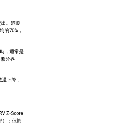
賣出。追蹤
均的70%，
DD時，通常是
牛熊分界
續數週下降，
Z-Score
頂部）；低於