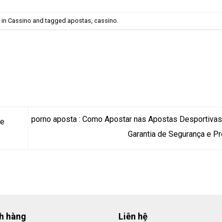
 in
Cassino
and tagged
apostas
,
cassino
.
porno aposta : Como Apostar nas Apostas Desportivas
 e
Garantia de Segurança e P
ch hàng
Liên hệ