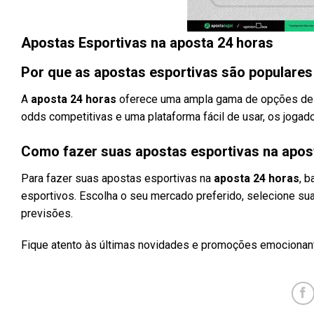
Apostas Esportivas na
aposta 24 horas
Por que as apostas esportivas são populare
A
aposta 24 horas
oferece uma ampla gama de opções de ap
odds competitivas e uma plataforma fácil de usar, os joga
Como fazer suas apostas esportivas na
apos
Para fazer suas apostas esportivas na
aposta 24 horas
, 
esportivos. Escolha o seu mercado preferido, selecione su
previsões.
Fique atento às últimas novidades e promoções emociona