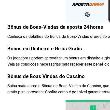
Bônus de Boas-Vindas da
aposta 24 horas
Conheça os detalhes do Bônus de Boas-Vindas oferecido 
Bônus em Dinheiro e Giros Grátis
Os jogadores podem aproveitar um bônus em dinheiro e giro
Veja as condições necessárias para receber este benefício 
Bônus de Boas Vindas do Cassino
Saiba mais sobre o Bônus de Boas-Vindas do Cassino, que
grátis para aproveitar. Confira como é possível garantir es