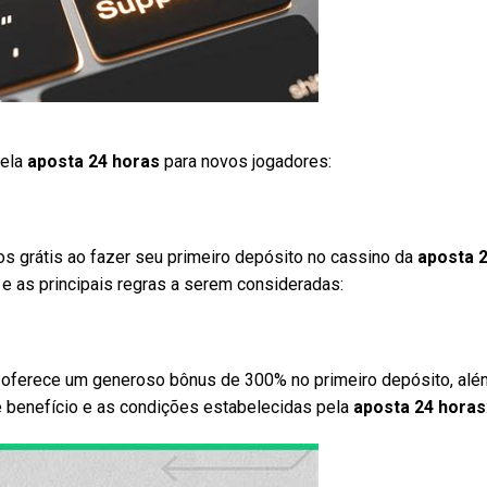
pela
aposta 24 horas
para novos jogadores:
s grátis ao fazer seu primeiro depósito no cassino da
aposta 
e as principais regras a serem consideradas:
 oferece um generoso bônus de 300% no primeiro depósito, alé
se benefício e as condições estabelecidas pela
aposta 24 horas