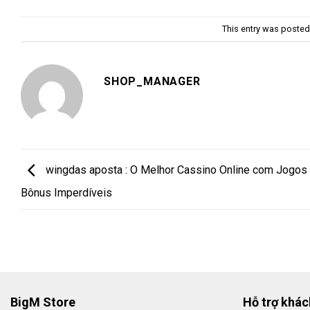
This entry was posted
SHOP_MANAGER
wingdas aposta : O Melhor Cassino Online com Jogos
Bônus Imperdíveis
BigM Store
Hỗ trợ khá