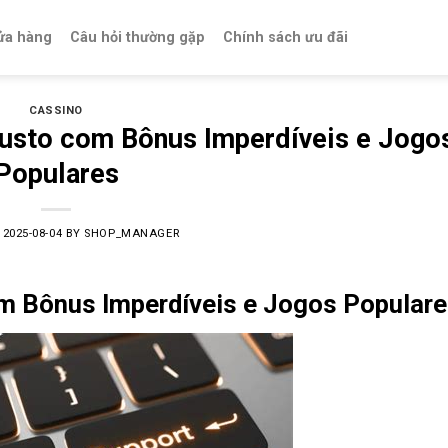
ửa hàng
Câu hỏi thường gặp
Chính sách ưu đãi
CASSINO
Justo com Bônus Imperdíveis e Jogo
Populares
N
2025-08-04
BY
SHOP_MANAGER
om Bônus Imperdíveis e Jogos Popular