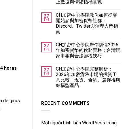
上數據與情緒指標實戰
CH加密中心學院教你如何從零
27
Th5
開始參與加密貨幣社群：
Discord、Twitter與治理入門指
南
CH加密中心學院帶你搞懂2026
27
Th5
年加密貨幣的稅務實務：台灣玩
家申報與合法節稅技巧
24 horas
.
CH加密中心學院完整解析：
27
Th5
2026年加密貨幣市場的投資工
具比較：現貨、合約、選擇權與
結構型產品
m de giros
RECENT COMMENTS
:
Một người bình luận WordPress
trong