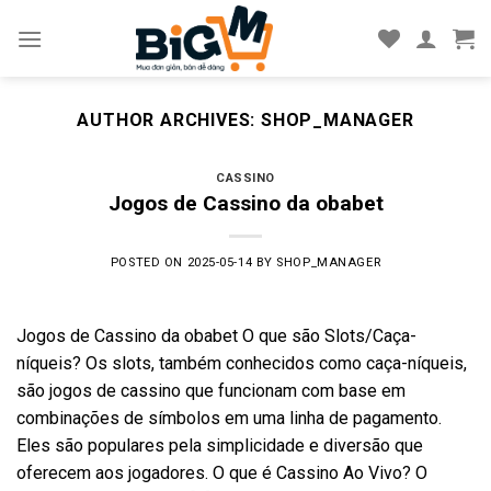
Skip
to
content
AUTHOR ARCHIVES:
SHOP_MANAGER
CASSINO
Jogos de Cassino da obabet
POSTED ON
2025-05-14
BY
SHOP_MANAGER
Jogos de Cassino da obabet O que são Slots/Caça-
níqueis? Os slots, também conhecidos como caça-níqueis,
são jogos de cassino que funcionam com base em
combinações de símbolos em uma linha de pagamento.
Eles são populares pela simplicidade e diversão que
oferecem aos jogadores. O que é Cassino Ao Vivo? O