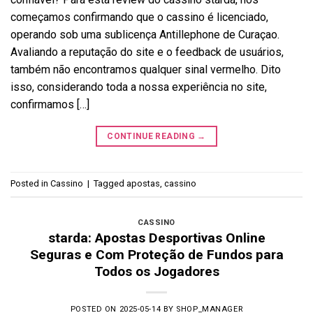
começamos confirmando que o cassino é licenciado,
operando sob uma sublicença Antillephone de Curaçao.
Avaliando a reputação do site e o feedback de usuários,
também não encontramos qualquer sinal vermelho. Dito
isso, considerando toda a nossa experiência no site,
confirmamos […]
CONTINUE READING
→
Posted in
Cassino
|
Tagged
apostas
,
cassino
CASSINO
starda: Apostas Desportivas Online
Seguras e Com Proteção de Fundos para
Todos os Jogadores
POSTED ON
2025-05-14
BY
SHOP_MANAGER