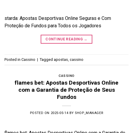
starda: Apostas Desportivas Online Seguras e Com
Proteção de Fundos para Todos os Jogadores
CONTINUE READING
→
Posted in
Cassino
|
Tagged
apostas
,
cassino
CASSINO
flames bet: Apostas Desportivas Online
com a Garantia de Proteção de Seus
Fundos
POSTED ON
2025-05-14
BY
SHOP_MANAGER
flames bet: Apostas Desportivas Online com a Garantia de