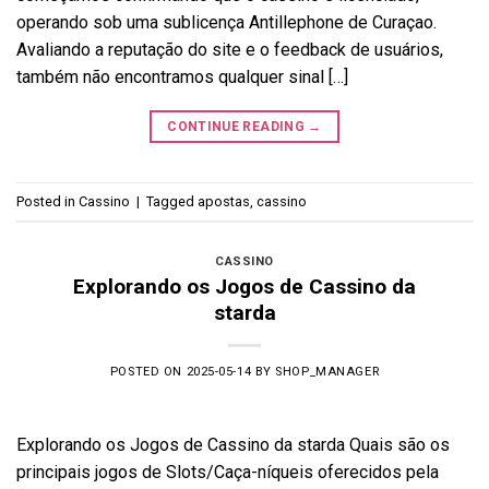
operando sob uma sublicença Antillephone de Curaçao.
Avaliando a reputação do site e o feedback de usuários,
também não encontramos qualquer sinal […]
CONTINUE READING
→
Posted in
Cassino
|
Tagged
apostas
,
cassino
CASSINO
Explorando os Jogos de Cassino da
starda
POSTED ON
2025-05-14
BY
SHOP_MANAGER
Explorando os Jogos de Cassino da starda Quais são os
principais jogos de Slots/Caça-níqueis oferecidos pela