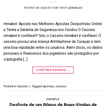
POSTED ON
2025-05-14
BY
SHOP_MANAGER
mmabet: Aposte nas Melhores Apostas Desportivas Online
e Tenha a Garantia de Segurança nos Fundos O Cassino
mmabet é confiável? Sim, o Cassino mmabet é confiável. O
cassino possui uma licença Antillephone de Curaçao e tem
uma boa reputação entre os usuários. Além disso, os dados
pessoais e financeiros dos jogadores são protegidos por
criptografia […]
CONTINUE READING
→
Posted in
Cassino
|
Tagged
apostas
,
cassino
EXAMPLE
Desfrute de um Bônus de Boas-Vindas de