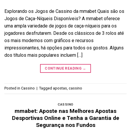
Explorando os Jogos de Cassino da mmabet Quais são os
Jogos de Caça-Níqueis Disponíveis? A mmabet oferece
uma ampla variedade de jogos de caça-níqueis para os
jogadores desfrutarem. Desde os clássicos de 3 rolos até
os mais modernos com gráficos e recursos
impressionantes, há opções para todos os gostos. Alguns
dos títulos mais populares incluem […]
CONTINUE READING
→
Posted in
Cassino
|
Tagged
apostas
,
cassino
CASSINO
mmabet: Aposte nas Melhores Apostas
Desportivas Online e Tenha a Garantia de
Segurança nos Fundos