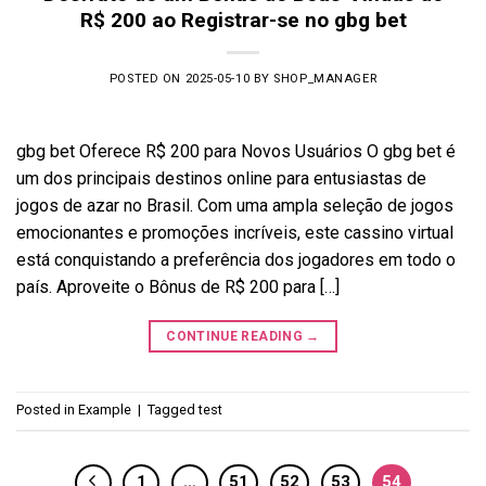
R$ 200 ao Registrar-se no gbg bet
POSTED ON
2025-05-10
BY
SHOP_MANAGER
gbg bet Oferece R$ 200 para Novos Usuários O gbg bet é
um dos principais destinos online para entusiastas de
jogos de azar no Brasil. Com uma ampla seleção de jogos
emocionantes e promoções incríveis, este cassino virtual
está conquistando a preferência dos jogadores em todo o
país. Aproveite o Bônus de R$ 200 para […]
CONTINUE READING
→
Posted in
Example
|
Tagged
test
1
…
51
52
53
54