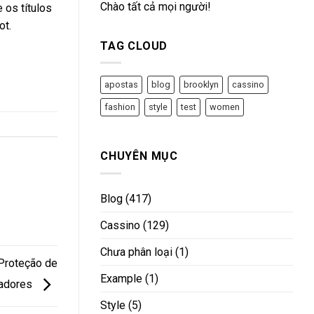
Chào tất cả mọi người!
 os títulos
ot.
TAG CLOUD
apostas
blog
brooklyn
cassino
fashion
style
test
women
CHUYÊN MỤC
Blog
(417)
Cassino
(129)
Chưa phân loại
(1)
Proteção de
Example
(1)
gadores
Style
(5)