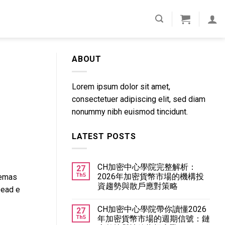
ABOUT
Lorem ipsum dolor sit amet,
consectetuer adipiscing elit, sed diam
nonummy nibh euismod tincidunt.
LATEST POSTS
CH加密中心學院完整解析：
27
Th5
2026年加密貨幣市場的機構投
temas
資趨勢與散戶應對策略
Dead e
CH加密中心學院帶你讀懂2026
27
Th5
年加密貨幣市場的週期信號：鏈