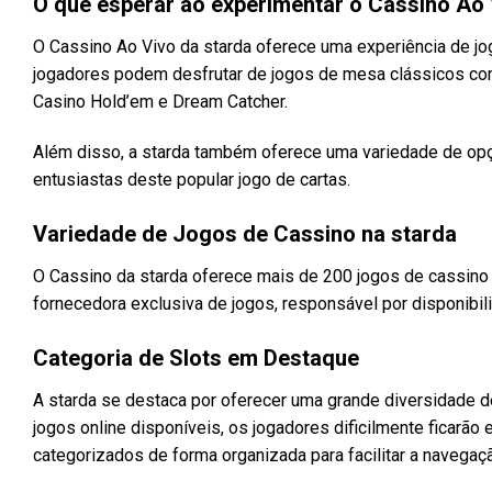
O que esperar ao experimentar o Cassino Ao
O Cassino Ao Vivo da
starda
oferece uma experiência de jog
jogadores podem desfrutar de jogos de mesa clássicos com
Casino Hold’em e Dream Catcher.
Além disso, a
starda
também oferece uma variedade de opçõe
entusiastas deste popular jogo de cartas.
Variedade de Jogos de Cassino na
starda
O Cassino da
starda
oferece mais de 200 jogos de cassino 
fornecedora exclusiva de jogos, responsável por disponibil
Categoria de Slots em Destaque
A
starda
se destaca por oferecer uma grande diversidade d
jogos online disponíveis, os jogadores dificilmente ficarão
categorizados de forma organizada para facilitar a navegaç