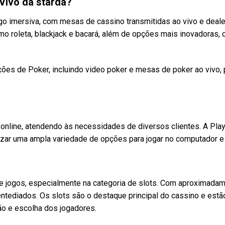
 Vivo da
starda
?
o imersiva, com mesas de cassino transmitidas ao vivo e deale
o roleta, blackjack e bacará, além de opções mais inovadoras,
s de Poker, incluindo video poker e mesas de poker ao vivo, 
online, atendendo às necessidades de diversos clientes. A Play
izar uma ampla variedade de opções para jogar no computador e c
e jogos, especialmente na categoria de slots. Com aproximada
 entediados. Os slots são o destaque principal do cassino e estã
ão e escolha dos jogadores.