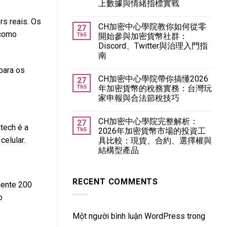
上數據與情緒指標實戰
rs reais. Os
CH加密中心學院教你如何從零
27
 como
Th5
開始參與加密貨幣社群：
Discord、Twitter與治理入門指
南
para os
CH加密中心學院帶你搞懂2026
27
Th5
年加密貨幣的稅務實務：台灣玩
家申報與合法節稅技巧
CH加密中心學院完整解析：
27
tech é a
Th5
2026年加密貨幣市場的投資工
elular.
具比較：現貨、合約、選擇權與
結構型產品
RECENT COMMENTS
mente 200
o
Một người bình luận WordPress
trong