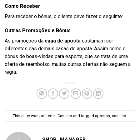
Como Receber
Para receber o bônus, o cliente deve fazer o seguinte:
Outras Promoções e Bônus
As promoções da
caaa de aposta
costumam ser
diferentes das demais casas de aposta. Assim como o
bônus de boas-vindas para esporte, que se trata de uma
oferta de reembolso, muitas outras ofertas não seguem a
regra.
This entry was posted in
Cassino
and tagged
apostas
,
cassino
.
SHOP_MANAGER