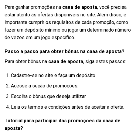
Para ganhar promoções na
caaa de aposta
, você precisa
estar atento às ofertas disponíveis no site. Além disso, é
importante cumprir os requisitos de cada promoção, como
fazer um depósito mínimo ou jogar um determinado número
de vezes em um jogo específico.
Passo a passo para obter bônus na
caaa de aposta
?
Para obter bônus na
caaa de aposta
, siga estes passos:
Cadastre-se no site e faça um depósito.
Acesse a seção de promoções.
Escolha o bônus que deseja utilizar.
Leia os termos e condições antes de aceitar a oferta.
Tutorial para participar das promoções da
caaa de
aposta
?