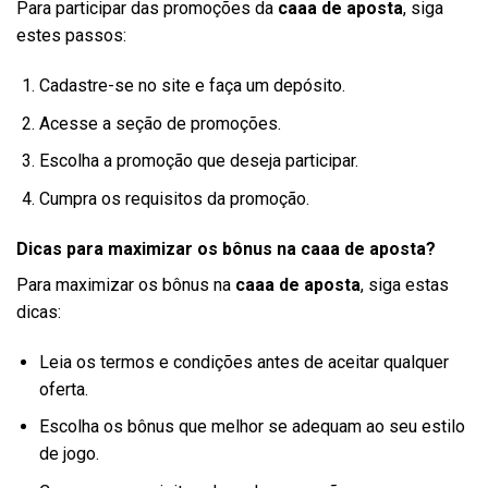
Para participar das promoções da
caaa de aposta
, siga
estes passos:
Cadastre-se no site e faça um depósito.
Acesse a seção de promoções.
Escolha a promoção que deseja participar.
Cumpra os requisitos da promoção.
Dicas para maximizar os bônus na
caaa de aposta
?
Para maximizar os bônus na
caaa de aposta
, siga estas
dicas:
Leia os termos e condições antes de aceitar qualquer
oferta.
Escolha os bônus que melhor se adequam ao seu estilo
de jogo.