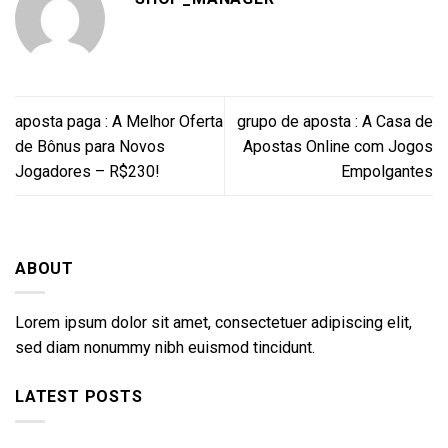
aposta paga : A Melhor Oferta
grupo de aposta : A Casa de
de Bônus para Novos
Apostas Online com Jogos
Jogadores – R$230!
Empolgantes
ABOUT
Lorem ipsum dolor sit amet, consectetuer adipiscing elit,
sed diam nonummy nibh euismod tincidunt.
LATEST POSTS