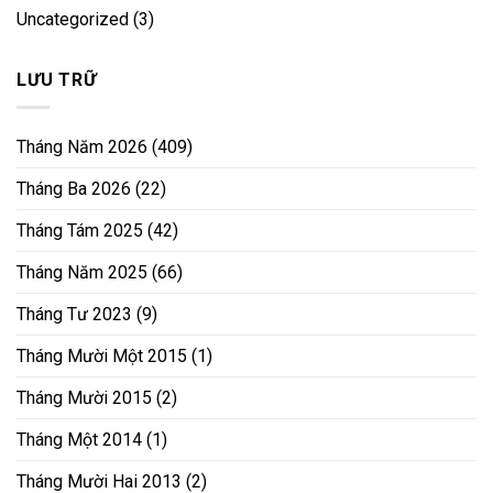
Uncategorized
(3)
LƯU TRỮ
Tháng Năm 2026
(409)
Tháng Ba 2026
(22)
Tháng Tám 2025
(42)
Tháng Năm 2025
(66)
Tháng Tư 2023
(9)
Tháng Mười Một 2015
(1)
Tháng Mười 2015
(2)
Tháng Một 2014
(1)
Tháng Mười Hai 2013
(2)