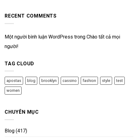
RECENT COMMENTS
Một người bình luận WordPress
trong
Chào tất cả mọi
người!
TAG CLOUD
apostas
blog
brooklyn
cassino
fashion
style
test
women
CHUYÊN MỤC
Blog
(417)