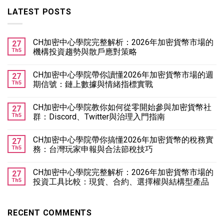
LATEST POSTS
CH加密中心學院完整解析：2026年加密貨幣市場的
27
Th5
機構投資趨勢與散戶應對策略
CH加密中心學院帶你讀懂2026年加密貨幣市場的週
27
Th5
期信號：鏈上數據與情緒指標實戰
CH加密中心學院教你如何從零開始參與加密貨幣社
27
Th5
群：Discord、Twitter與治理入門指南
CH加密中心學院帶你搞懂2026年加密貨幣的稅務實
27
Th5
務：台灣玩家申報與合法節稅技巧
CH加密中心學院完整解析：2026年加密貨幣市場的
27
Th5
投資工具比較：現貨、合約、選擇權與結構型產品
RECENT COMMENTS