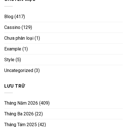
Blog
(417)
Cassino
(129)
Chưa phân loại
(1)
Example
(1)
Style
(5)
Uncategorized
(3)
LƯU TRỮ
Tháng Năm 2026
(409)
Tháng Ba 2026
(22)
Tháng Tám 2025
(42)