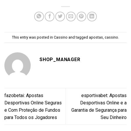
This entry was posted in
Cassino
and tagged
apostas
,
cassino
.
SHOP_MANAGER
fazobetai: Apostas
esportivabet: Apostas
Desportivas Online Seguras
Desportivas Online e a
e Com Proteção de Fundos
Garantia de Segurança para
para Todos os Jogadores
Seu Dinheiro