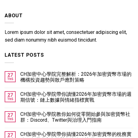
ABOUT
Lorem ipsum dolor sit amet, consectetuer adipiscing elit,
sed diam nonummy nibh euismod tincidunt.
LATEST POSTS
CH加密中心學院完整解析：2026年加密貨幣市場的
27
Th5
機構投資趨勢與散戶應對策略
CH加密中心學院帶你讀懂2026年加密貨幣市場的週
27
Th5
期信號：鏈上數據與情緒指標實戰
CH加密中心學院教你如何從零開始參與加密貨幣社
27
Th5
群：Discord、Twitter與治理入門指南
CH加密中心學院帶你搞懂2026年加密貨幣的稅務實
27